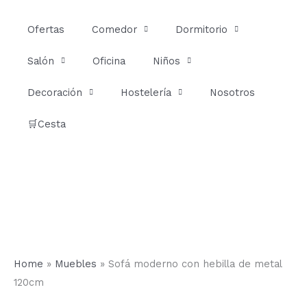
Ir
al
Ofertas
Comedor
Dormitorio
contenido
Salón
Oficina
Niños
Decoración
Hostelería
Nosotros
🛒Cesta
Home
»
Muebles
»
Sofá moderno con hebilla de metal
120cm
Sofá