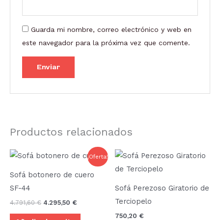
Guarda mi nombre, correo electrónico y web en
este navegador para la próxima vez que comente.
Productos relacionados
El
El
¡Oferta!
precio
precio
original
actual
Sofá botonero de cuero
era:
es:
4.791,60 €.
4.295,50 €.
SF-44
Sofá Perezoso Giratorio de
Terciopelo
4.791,60
€
4.295,50
€
750,20
€