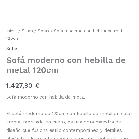
moderno
con
hebilla
de
metal
Inicio
/
Salón
/
Sofás
/ Sofá moderno con hebilla de metal
120cm
120cm
cantidad
Sofás
Sofá moderno con hebilla de
metal 120cm
1.427,80
€
Sofá moderno con hebilla de metal
El sofá moderno de 120cm con hebilla de metal en color
crema, fabricado en cuero, es una obra maestra de
diseño que fusiona estilo contemporáneo y detalles
elegantes. Este sofá redefine la estética del mobiliario,