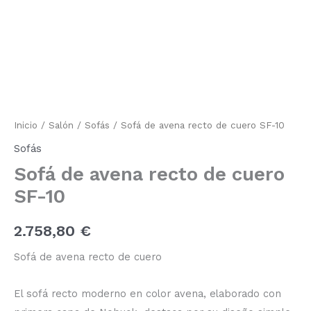
avena
recto
de
cuero
SF-
10
cantidad
Inicio
/
Salón
/
Sofás
/ Sofá de avena recto de cuero SF-10
Sofás
Sofá de avena recto de cuero
SF-10
2.758,80
€
Sofá de avena recto de cuero
El sofá recto moderno en color avena, elaborado con