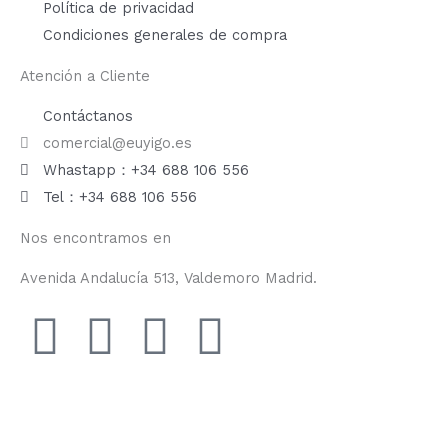
Política de privacidad
Condiciones generales de compra
Atención a Cliente
Contáctanos
comercial@euyigo.es
Whastapp：+34 688 106 556
Tel：+34 688 106 556
Nos encontramos en
Avenida Andalucía 513, Valdemoro Madrid.
F
I
Y
T
a
n
o
i
c
s
u
k