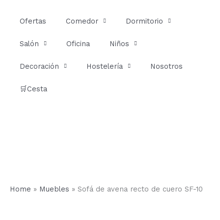
Ir
al
Ofertas
Comedor
Dormitorio
contenido
Salón
Oficina
Niños
Decoración
Hostelería
Nosotros
🛒Cesta
Home
»
Muebles
»
Sofá de avena recto de cuero SF-10
Sofá
de