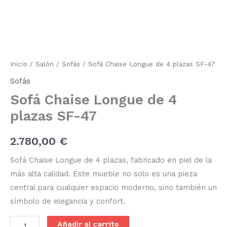
Chaise
Longue
de
4
plazas
SF-
47
Inicio
/
Salón
/
Sofás
/ Sofá Chaise Longue de 4 plazas SF-47
cantidad
Sofás
Sofá Chaise Longue de 4
plazas SF-47
2.780,00
€
Sofá Chaise Longue de 4 plazas, fabricado en piel de la
más alta calidad. Este mueble no solo es una pieza
central para cualquier espacio moderno, sino también un
símbolo de elegancia y confort.
Añadir al carrito