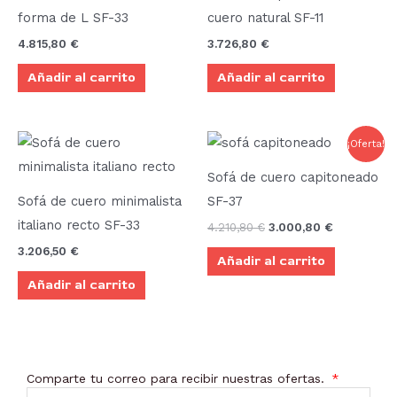
forma de L SF-33
cuero natural SF-11
4.815,80
€
3.726,80
€
Añadir al carrito
Añadir al carrito
El
El
¡Oferta!
precio
precio
original
actual
Sofá de cuero capitoneado
era:
es:
4.210,80 €.
3.000,80 €
Sofá de cuero minimalista
SF-37
italiano recto SF-33
4.210,80
€
3.000,80
€
3.206,50
€
Añadir al carrito
Añadir al carrito
Comparte tu correo para recibir nuestras ofertas.