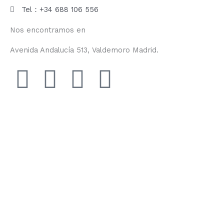
Tel：+34 688 106 556
Nos encontramos en
Avenida Andalucía 513, Valdemoro Madrid.
F
I
Y
T
a
n
o
i
c
s
u
k
e
t
t
t
b
a
u
o
o
g
b
k