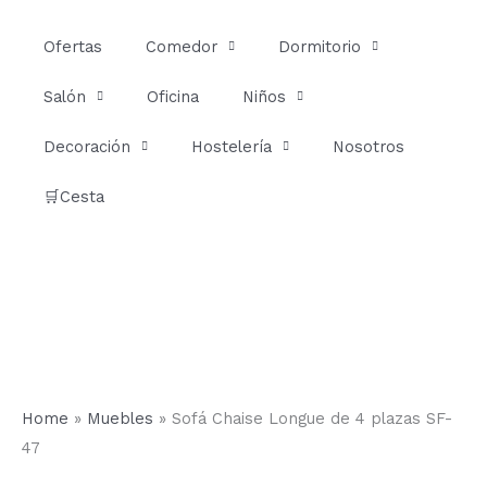
Ir
al
Ofertas
Comedor
Dormitorio
contenido
Salón
Oficina
Niños
Decoración
Hostelería
Nosotros
🛒Cesta
Home
»
Muebles
»
Sofá Chaise Longue de 4 plazas SF-
47
Sofá