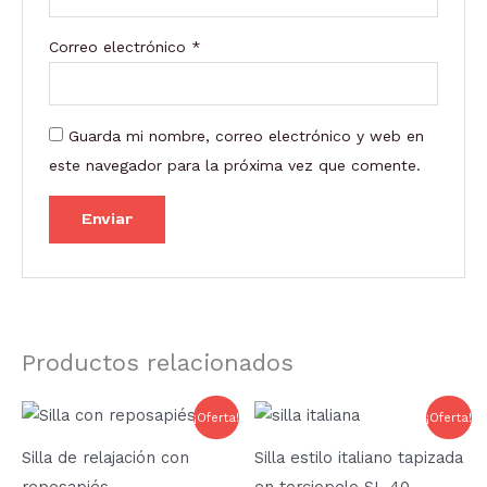
Correo electrónico
*
Guarda mi nombre, correo electrónico y web en
este navegador para la próxima vez que comente.
Productos relacionados
El
El
El
El
Este
¡Oferta!
¡Oferta!
precio
precio
precio
precio
prod
original
actual
original
actual
Silla de relajación con
Silla estilo italiano tapizada
era:
es:
era:
es:
tien
913,55 €.
665,50 €.
199,65 €.
114,95 €.