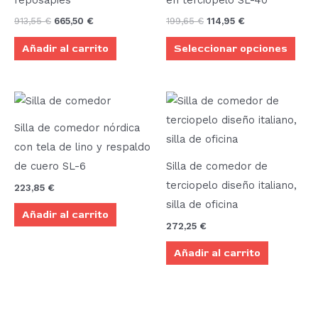
reposapiés
en terciopelo SL-40
múlt
913,55
€
665,50
€
199,65
€
114,95
€
vari
Añadir al carrito
Seleccionar opciones
Las
opci
se
pue
elegi
Silla de comedor nórdica
en
con tela de lino y respaldo
la
de cuero SL-6
Silla de comedor de
pági
terciopelo diseño italiano,
223,85
€
de
silla de oficina
Añadir al carrito
prod
272,25
€
Añadir al carrito