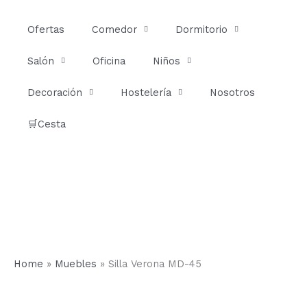
Ir
al
Ofertas
Comedor
Dormitorio
contenido
Salón
Oficina
Niños
Decoración
Hostelería
Nosotros
🛒Cesta
Home
»
Muebles
»
Silla Verona MD-45
Silla
Verona