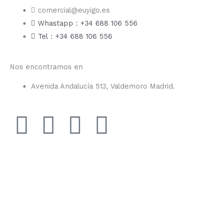
comercial@euyigo.es
Whastapp：+34 688 106 556
Tel：+34 688 106 556
Nos encontramos en
Avenida Andalucía 513, Valdemoro Madrid.
F
I
Y
T
a
n
o
i
c
s
u
k
e
t
t
t