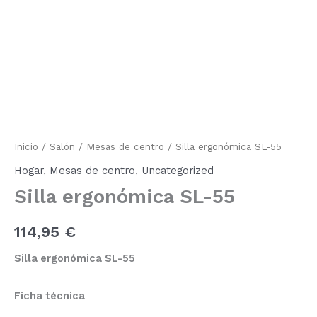
SL-
55
cantidad
Inicio
/
Salón
/
Mesas de centro
/ Silla ergonómica SL-55
Hogar
,
Mesas de centro
,
Uncategorized
Silla ergonómica SL-55
114,95
€
Silla ergonómica SL-55
Ficha técnica