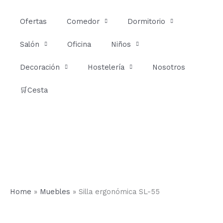
Ir
al
Ofertas
Comedor
Dormitorio
contenido
Salón
Oficina
Niños
Decoración
Hostelería
Nosotros
🛒Cesta
Home
»
Muebles
»
Silla ergonómica SL-55
Silla
ergonómica