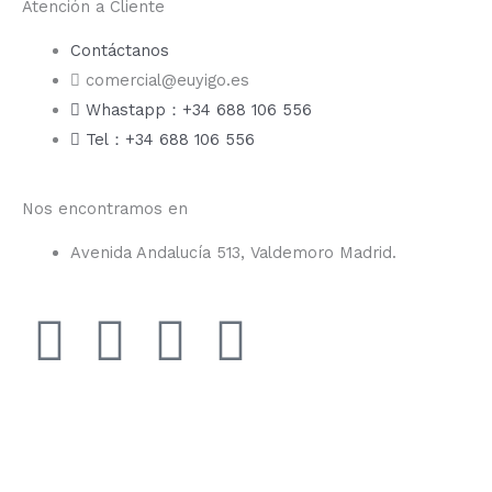
Atención a Cliente
Contáctanos
comercial@euyigo.es
Whastapp：+34 688 106 556
Tel：+34 688 106 556
Nos encontramos en
Avenida Andalucía 513, Valdemoro Madrid.
F
I
Y
T
a
n
o
i
c
s
u
k