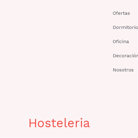
Ir
al
Ofertas
contenido
Dormitorio
Oficina
Decoració
Nosotros
Hosteleria