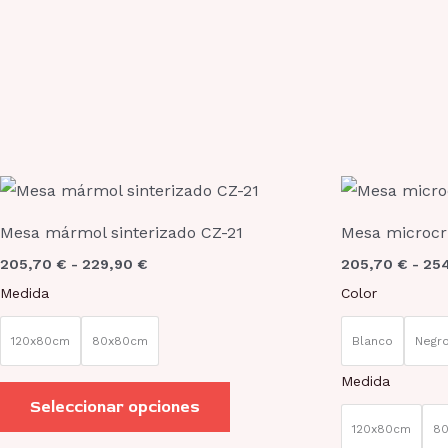
la
página
de
producto
Rango
Este
de
producto
precios:
Mesa mármol sinterizado CZ-21
Mesa microcri
desde
tiene
205,70 €
205,70
€
-
229,90
€
205,70
€
-
25
hasta
múltiples
229,90 €
Medida
Color
variantes.
Las
120x80cm
80x80cm
Blanco
Negr
opciones
Medida
se
Seleccionar opciones
pueden
120x80cm
8