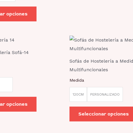
elegir
en
ar opciones
la
página
de
Este
producto
producto
lería Sofá-14
tiene
Sofás de Hostelería a Medi
múltiples
Multifuncionales
variantes.
Medida
Las
opciones
120CM
PERSONALIZADO
se
ar opciones
pueden
Seleccionar opciones
elegir
en