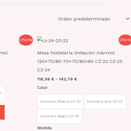
Rango
Este
Este
¡Oferta!
¡Ofert
de
producto
producto
precios:
mol
Mesa hostelería imitación mármol
desde
tiene
tiene
118,58 €
120×70/80-70×70/80×80 CZ-22 CZ-23
hasta
múltiples
múltiples
CZ-24
142,78 €
variantes.
variantes.
118,58
€
-
142,78
€
Las
Las
Color
opciones
opciones
m
se
se
Encimera Blanca CZ-22
Encimera Gris CZ-23
pueden
pueden
elegir
elegir
Encimera Negra CZ-24
en
en
Medida