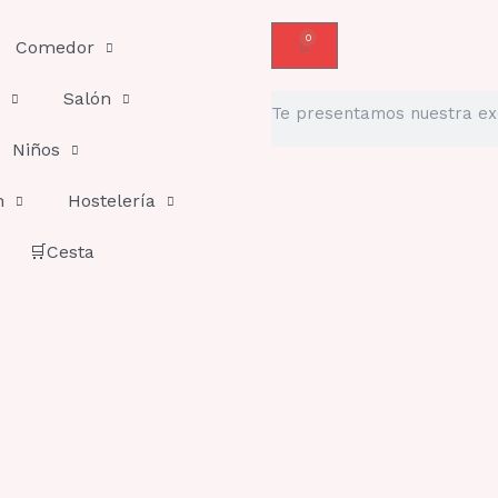
0
Carrito
Comedor
Salón
Buscar
Niños
n
Hostelería
🛒Cesta