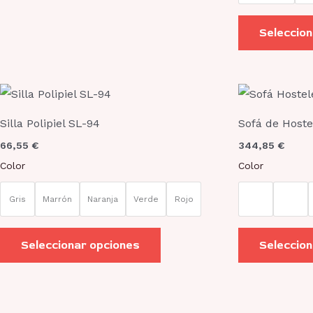
elegir
en
Seleccion
la
página
de
Este
producto
producto
Silla Polipiel SL-94
Sofá de Hoste
tiene
66,55
€
344,85
€
múltiples
Color
Color
variantes.
Las
Gris
Marrón
Naranja
Verde
Rojo
opciones
se
Seleccionar opciones
Seleccion
pueden
elegir
en