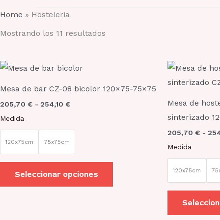
Home
»
Hosteleria
Mostrando los 11 resultados
Rango
Este
de
producto
precios:
Mesa de bar CZ-08 bicolor 120×75-75×75
desde
tiene
205,70 €
Mesa de host
205,70
€
-
254,10
€
hasta
múltiples
sinterizado 
254,10 €
Medida
variantes.
205,70
€
-
25
Las
120x75cm
75x75cm
Medida
opciones
se
120x75cm
75
Seleccionar opciones
pueden
elegir
Seleccion
en