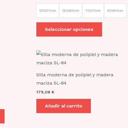
la
la
página
página
120x70cm
120x80cm
70x70cm
80x80cm
de
de
producto
producto
Seleccionar opciones
Este
producto
tiene
Silla moderna de polipiel y madera
múltiples
maciza SL-84
variantes.
179,08
€
Las
opciones
Añadir al carrito
se
pueden