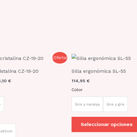
la
página
de
producto
Rango
Este
¡Oferta!
de
producto
precios:
stalina CZ-19-20
Silla ergonómica SL-55
desde
tiene
205,70 €
4,10
€
114,95
€
hasta
múltiples
254,10 €
Color
variantes.
Las
o
Gris y naranja
Gris y gris
opciones
se
Seleccionar opciones
pueden
0x80cm