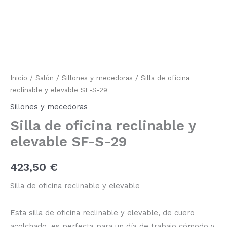
de
oficina
reclinable
y
elevable
SF-
S-
29
Inicio
/
Salón
/
Sillones y mecedoras
/ Silla de oficina
cantidad
reclinable y elevable SF-S-29
Sillones y mecedoras
Silla de oficina reclinable y
elevable SF-S-29
423,50
€
Silla de oficina reclinable y elevable
Esta silla de oficina reclinable y elevable, de cuero
acolchado, es perfecta para un día de trabajo cómodo y