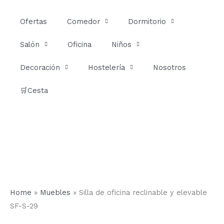
Ir
al
Ofertas
Comedor
Dormitorio
contenido
Salón
Oficina
Niños
Decoración
Hostelería
Nosotros
🛒Cesta
Home
»
Muebles
»
Silla de oficina reclinable y elevable
SF-S-29
Silla