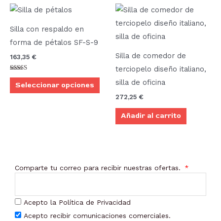
Este
producto
Silla con respaldo en
tiene
forma de pétalos SF-S-9
múltiples
Silla de comedor de
163,35
€
variantes.
terciopelo diseño italiano,
Las
Valorado
silla de oficina
con
Seleccionar opciones
opciones
5.00
de 5
272,25
€
se
Añadir al carrito
pueden
elegir
en
la
Comparte tu correo para recibir nuestras ofertas.
página
de
producto
Acepto la Política de Privacidad
Acepto recibir comunicaciones comerciales.