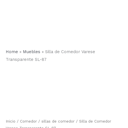
Home
»
Muebles
»
Silla de Comedor Varese
Transparente SL-87
Silla
de
Comedor
Varese
Transparente
SL-
87
cantidad
Inicio
/
Comedor
/
sillas de comedor
/ Silla de Comedor