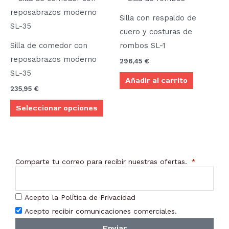
producto
Silla con respaldo de
tiene
cuero y costuras de
múltiples
Silla de comedor con
rombos SL-1
variantes.
reposabrazos moderno
296,45
€
Las
SL-35
Añadir al carrito
opciones
235,95
€
se
Seleccionar opciones
pueden
elegir
en
la
Comparte tu correo para recibir nuestras ofertas.
página
de
producto
Acepto la Política de Privacidad
Acepto recibir comunicaciones comerciales.
Enviar