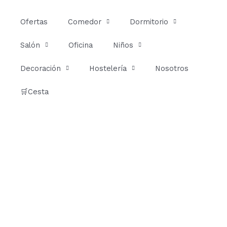
Ir
al
Ofertas
Comedor
Dormitorio
contenido
Salón
Oficina
Niños
Decoración
Hostelería
Nosotros
🛒Cesta