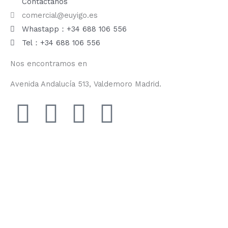
Contáctanos
comercial@euyigo.es
Whastapp：+34 688 106 556
Tel：+34 688 106 556
Nos encontramos en
Avenida Andalucía 513, Valdemoro Madrid.
F
I
Y
T
a
n
o
i
c
s
u
k
e
t
t
t
b
a
u
o