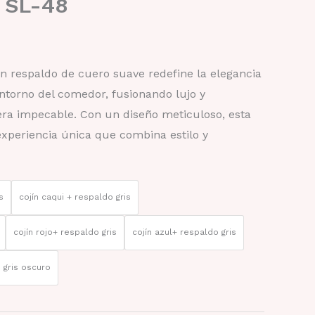
e SL-48
n respaldo de cuero suave redefine la elegancia
ntorno del comedor, fusionando lujo y
ra impecable. Con un diseño meticuloso, esta
experiencia única que combina estilo y
s
cojín caqui + respaldo gris
cojín rojo+ respaldo gris
cojín azul+ respaldo gris
o gris oscuro