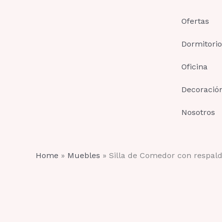
Ir
al
Ofertas
contenido
Dormitorio
Oficina
Decoració
Nosotros
Home
»
Muebles
»
Silla de Comedor con respal