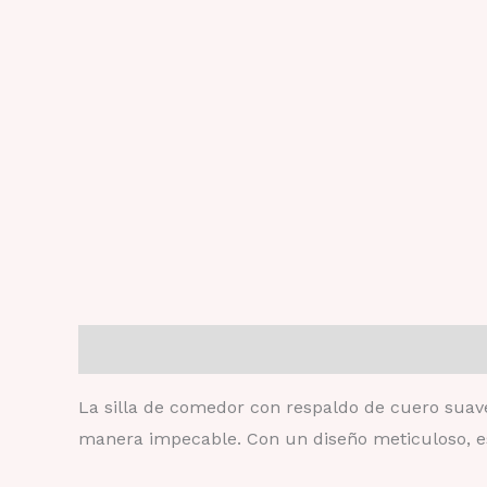
Descripción
Información adicional
Valoraci
La silla de comedor con respaldo de cuero suave
manera impecable. Con un diseño meticuloso, es