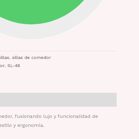
illas
,
sillas de comedor
dor
,
SL-48
edor, fusionando lujo y funcionalidad de
stilo y ergonomía.