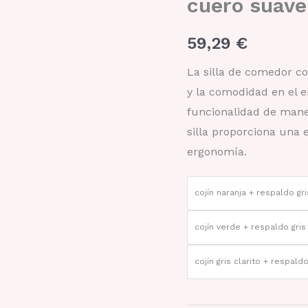
cuero suav
cuero
suave
SL-
59,29
€
48
cantidad
La silla de comedor co
y la comodidad en el e
funcionalidad de mane
silla proporciona una 
ergonomía.
cojín naranja + respaldo gri
cojín verde + respaldo gris
cojín gris clarito + respald