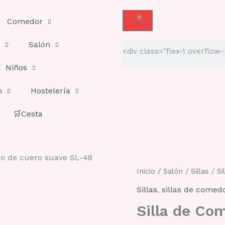
0
Carrito
Comedor
Salón
Buscar
Niños
n
Hostelería
🛒Cesta
do de cuero suave SL-48
Silla
Inicio
/
Salón
/
Sillas
/ Si
de
Sillas
,
sillas de comed
Comedor
con
Silla de Co
respaldo
de