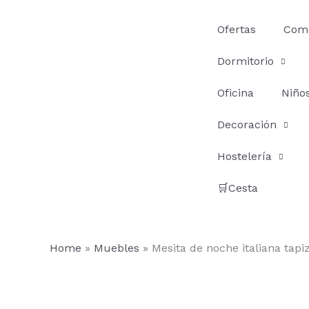
Ir
al
Ofertas
Com
contenido
Dormitorio
Oficina
Niño
Decoración
Hostelería
🛒Cesta
Home
»
Muebles
»
Mesita de noche italiana tap