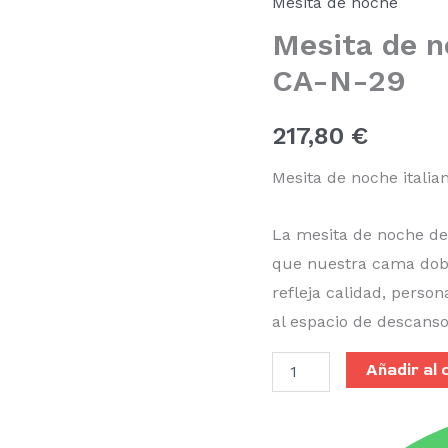
Mesita de noche
tapizada
Mesita de n
CA-
N-
CA-N-29
29
cantidad
217,80
€
Mesita de noche italia
La mesita de noche de 
que nuestra cama doble
refleja calidad, person
al espacio de descanso
Añadir al 