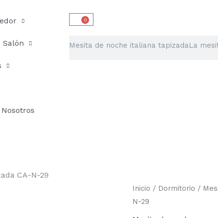
edor
0
Carrito
Buscar
Salón
s
Nosotros
izada CA-N-29
Mesita
Inicio
/
Dormitorio
/
Mes
de
N-29
noche
italiana