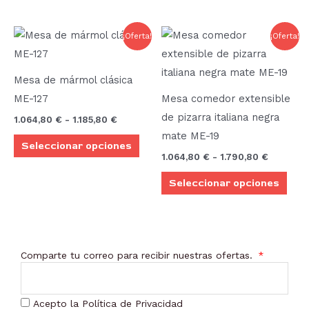
elegir
elegi
en
en
Rango
Rango
Este
Este
¡Oferta!
¡Oferta!
la
la
de
de
producto
prod
precios:
precios:
página
pági
desde
desde
tiene
tien
de
de
1.064,80 €
1.064,80
Mesa de mármol clásica
múltiples
múlt
hasta
hasta
producto
prod
ME-127
Mesa comedor extensible
1.185,80 €
1.790,80
variantes.
vari
de pizarra italiana negra
1.064,80
€
-
1.185,80
€
Las
Las
mate ME-19
Seleccionar opciones
opciones
opci
1.064,80
€
-
1.790,80
€
se
se
Seleccionar opciones
pueden
pue
elegir
elegi
en
en
la
la
Comparte tu correo para recibir nuestras ofertas.
página
pági
de
de
producto
prod
Acepto la Política de Privacidad