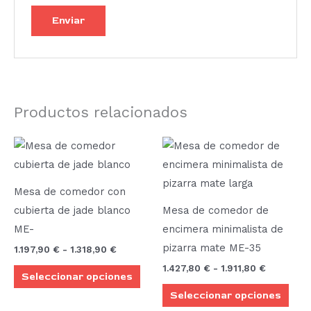
Productos relacionados
Rango
Rango
Este
Este
de
de
producto
prod
precios:
precios:
desde
desde
tiene
tien
1.197,90 €
1.427,80 
Mesa de comedor con
múltiples
múlt
hasta
hasta
cubierta de jade blanco
Mesa de comedor de
1.318,90 €
1.911,80 €
variantes.
vari
ME-
encimera minimalista de
Las
Las
pizarra mate ME-35
1.197,90
€
-
1.318,90
€
opciones
opci
1.427,80
€
-
1.911,80
€
Seleccionar opciones
se
se
Seleccionar opciones
pueden
pue