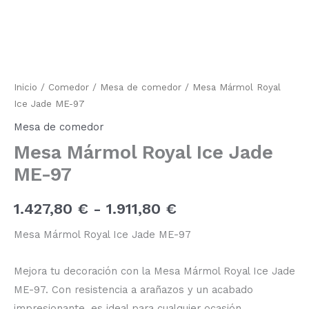
Royal
de
Ice
Jade
precios:
ME-
97
desde
cantidad
1.427,80 €
Inicio
/
Comedor
/
Mesa de comedor
/ Mesa Mármol Royal
Ice Jade ME-97
hasta
Mesa de comedor
1.911,80 €
Mesa Mármol Royal Ice Jade
ME-97
1.427,80
€
-
1.911,80
€
Mesa Mármol Royal Ice Jade ME-97
Mejora tu decoración con la Mesa Mármol Royal Ice Jade
ME-97. Con resistencia a arañazos y un acabado
impresionante, es ideal para cualquier ocasión.