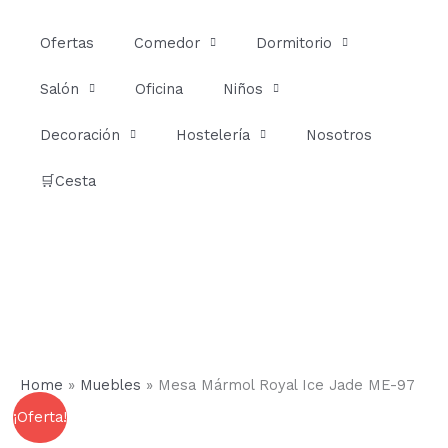
Ir
al
Ofertas
Comedor
Dormitorio
contenido
Salón
Oficina
Niños
Decoración
Hostelería
Nosotros
🛒Cesta
Home
»
Muebles
»
Mesa Mármol Royal Ice Jade ME-97
Mesa
Rango
¡Oferta!
Mármol