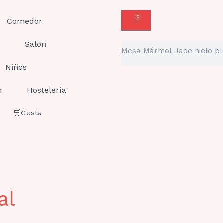
0
Carrito
Comedor
Salón
Buscar
Niños
n
Hostelería
🛒Cesta
al