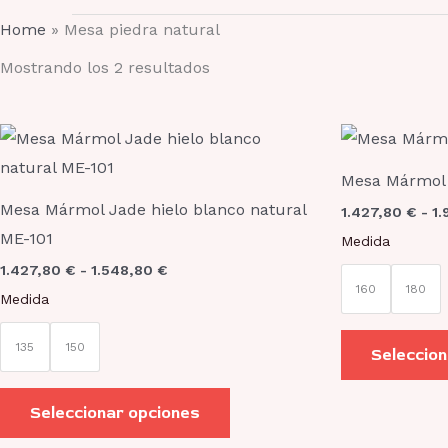
Home
»
Mesa piedra natural
Mostrando los 2 resultados
Rango
Este
de
producto
precios:
Mesa Mármol 
desde
tiene
1.427,80 €
Mesa Mármol Jade hielo blanco natural
1.427,80
€
-
1.
hasta
múltiples
ME-101
1.548,80 €
Medida
variantes.
1.427,80
€
-
1.548,80
€
Las
160
180
Medida
opciones
se
135
150
Seleccion
pueden
elegir
Seleccionar opciones
en