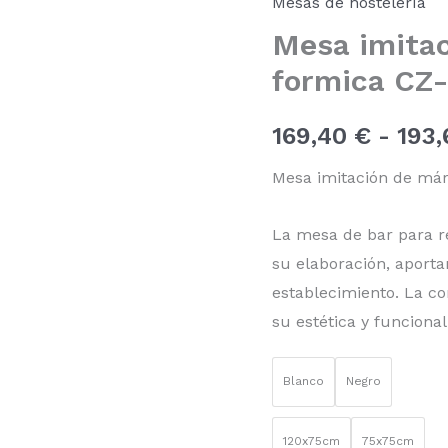
Mesas de hostelería
en
Mesa imita
formica
CZ-
formica CZ
07
120x75-
75x75
169,40
€
-
193
cantidad
Mesa imitación de má
La mesa de bar para re
su elaboración, aporta
establecimiento. La co
su estética y funcional
Blanco
Negro
120x75cm
75x75cm