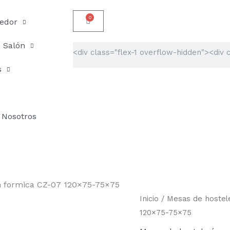
0
Carrito
edor
Salón
Buscar
s
Nosotros
n formica CZ-07 120×75-75×75
Mesa
Inicio
/
Mesas de hostele
imitación
120×75-75×75
de
mármol