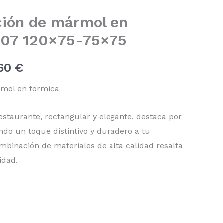
precios:
ción de mármol en
-07 120×75-75×75
desde
169,40 €
,60
€
hasta
rmol en formica
193,60 €
staurante, rectangular y elegante, destaca por
ndo un toque distintivo y duradero a tu
mbinación de materiales de alta calidad resalta
idad.