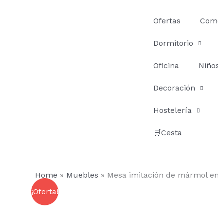
Ir
al
Ofertas
Com
contenido
Dormitorio
Oficina
Niño
Decoración
Hostelería
🛒Cesta
Home
»
Muebles
»
Mesa imitación de mármol e
¡Oferta!