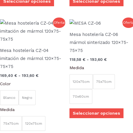
Seleccionar opciones
Seleccionar opciones
en
en
la
la
página
pági
Rango
Rango
Este
Este
¡Oferta!
¡Ofert
de
de
de
de
producto
prod
precios:
precios:
Mesa hostelería CZ-06
desde
desde
producto
prod
tiene
tien
169,40 €
118,58 €
mármol sinterizado 120×75-
múltiples
múlt
hasta
hasta
Mesa hostelería CZ-04
75×75
193,60 €
193,60 €
variantes.
vari
imitación de mármol 120×75-
118,58
€
-
193,60
€
Las
Las
75×75
Medida
opciones
opci
169,40
€
-
193,60
€
se
se
120x75cm
75x75cm
Color
pueden
pue
elegir
elegi
70x60cm
Blanco
Negro
en
en
Medida
la
la
Seleccionar opciones
página
pági
75x75cm
120x75cm
de
de