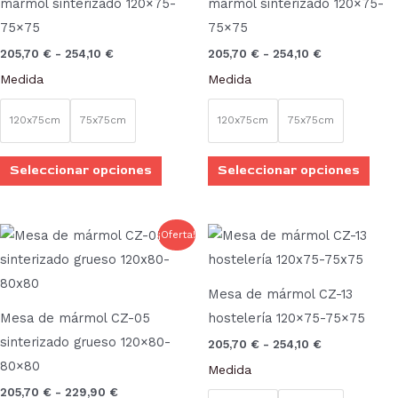
mármol sinterizado 120×75-
mármol sinterizado 120×75-
Las
Las
75×75
75×75
opciones
opci
205,70
€
-
254,10
€
205,70
€
-
254,10
€
se
se
Medida
Medida
pueden
pue
elegir
elegi
120x75cm
75x75cm
120x75cm
75x75cm
en
en
la
la
Seleccionar opciones
Seleccionar opciones
página
pági
de
de
producto
prod
Rango
Rango
Este
Este
¡Oferta!
de
de
producto
prod
precios:
precios:
desde
desde
tiene
tien
205,70 €
205,70 €
Mesa de mármol CZ-13
múltiples
múlt
hasta
hasta
Mesa de mármol CZ-05
hostelería 120×75-75×75
229,90 €
254,10 €
variantes.
vari
sinterizado grueso 120×80-
205,70
€
-
254,10
€
Las
Las
80×80
Medida
opciones
opci
205,70
€
-
229,90
€