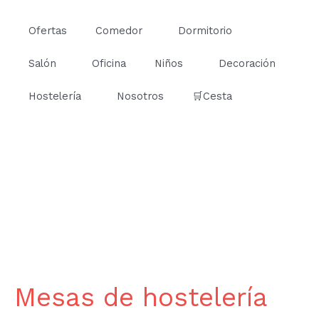
Ir
al
Ofertas
Comedor
Dormitorio
contenido
Salón
Oficina
Niños
Decoración
Hostelería
Nosotros
🛒Cesta
Mesas de hostelería