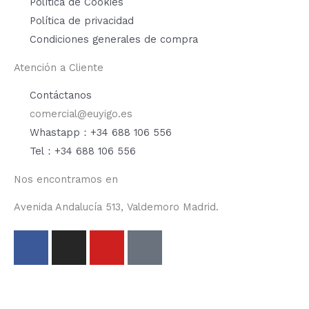
Política de Cookies
Política de privacidad
Condiciones generales de compra
Atención a Cliente
Contáctanos
comercial@euyigo.es
Whastapp：+34 688 106 556
Tel：+34 688 106 556
Nos encontramos en
Avenida Andalucía 513, Valdemoro Madrid.
F
I
Y
T
a
n
o
i
c
s
u
k
e
t
t
t
b
a
u
o