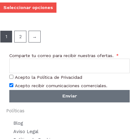
producto
prod
Seleccionar opciones
1
2
→
Comparte tu correo para recibir nuestras ofertas.
Acepto la Política de Privacidad
Acepto recibir comunicaciones comerciales.
Enviar
Políticas
Blog
Aviso Legal