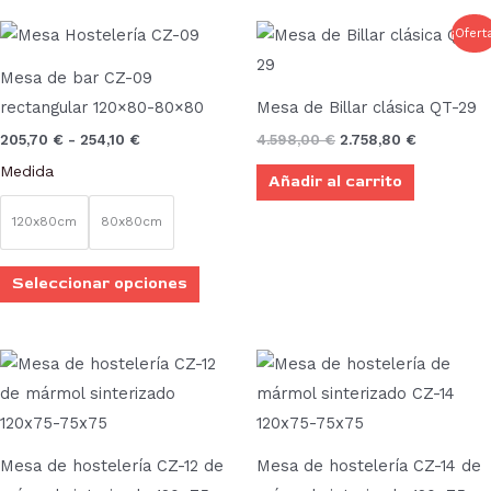
en
la
Rango
El
El
Este
¡Ofert
de
precio
precio
pági
producto
precios:
original
actual
Mesa de bar CZ-09
desde
era:
es:
de
tiene
205,70 €
4.598,00 €.
2.758,80 €
rectangular 120×80-80×80
Mesa de Billar clásica QT-29
prod
múltiples
hasta
205,70
€
-
254,10
€
4.598,00
€
2.758,80
€
254,10 €
variantes.
Medida
Añadir al carrito
Las
opciones
120x80cm
80x80cm
se
pueden
Seleccionar opciones
elegir
en
la
Rango
Rango
Este
Este
de
de
página
producto
prod
precios:
precios:
desde
desde
de
tiene
tien
205,70 €
205,70 €
producto
múltiples
múlt
hasta
hasta
Mesa de hostelería CZ-12 de
Mesa de hostelería CZ-14 de
254,10 €
254,10 €
variantes.
vari