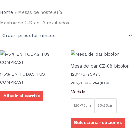
Home
»
Mesas de hostelería
Mostrando 1–12 de 18 resultados
Rango
Este
de
prod
precios:
Mesa de bar CZ-08 bicolor
desde
tien
205,70 €
¡-5% EN TODAS TUS
120×75-75×75
múlt
hasta
COMPRAS!
205,70
€
-
254,10
€
254,10 €
vari
Medida
Las
Añadir al carrito
opci
120x75cm
75x75cm
se
pue
Seleccionar opciones
elegi