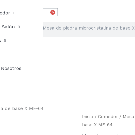
edor
0
Carrito
Buscar
Salón
s
Nosotros
na de base X ME-64
Mesa
Inicio
/
Comedor
/
Mesa
de
base X ME-64
piedra
microcristalina