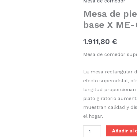
Mesa de comedor
de
Mesa de pie
base
X
base X ME-
ME-
64
cantidad
1.911,80
€
Mesa de comedor super
La mesa rectangular d
efecto supercristal, o
longitud proporcionan
plato giratorio aument
muestran calidad y dis
el hogar.
Añadir al 