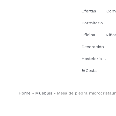
Ir
al
Ofertas
Com
contenido
Dormitorio
Oficina
Niño
Decoración
Hostelería
🛒Cesta
Home
»
Muebles
»
Mesa de piedra microcristali