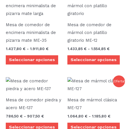
de
de
producto
prod
precios:
precios:
desde
desde
tiene
tien
1.427,80 €
1.433,85 €
múltiples
múlt
hasta
hasta
Mesa de comedor de
Mesa de comedor de
1.911,80 €
1.554,85 €
variantes.
vari
encimera minimalista de
mármol con platillo
Las
Las
pizarra mate ME-35
giratorio ME-12
opciones
opci
1.427,80
€
-
1.911,80
€
1.433,85
€
-
1.554,85
€
se
se
Seleccionar opciones
Seleccionar opciones
pueden
pue
elegir
elegi
en
en
Rango
Rango
Este
Este
¡Oferta!
la
la
de
de
producto
prod
precios:
precios:
página
pági
desde
desde
tiene
tien
de
de
786,50 €
1.064,80 
Mesa de comedor piedra y
Mesa de mármol clásica
múltiples
múlt
hasta
hasta
producto
prod
acero ME-137
ME-127
907,50 €
1.185,80 €
variantes.
vari
786,50
€
-
907,50
€
1.064,80
€
-
1.185,80
€
Las
Las
Seleccionar opciones
Seleccionar opciones
opciones
opci