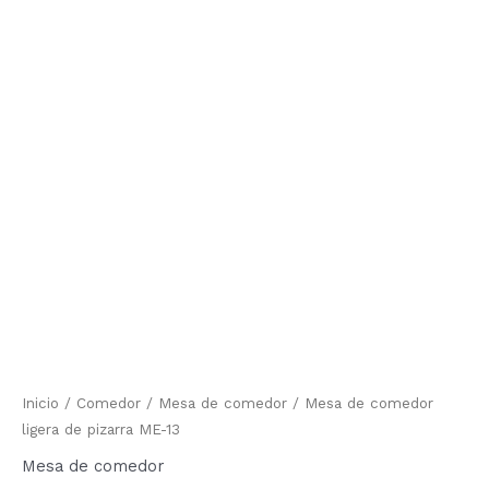
de
comedor
de
ligera
de
precios:
pizarra
ME-
desde
13
cantidad
1.210,00 €
hasta
1.548,80 €
Inicio
/
Comedor
/
Mesa de comedor
/ Mesa de comedor
ligera de pizarra ME-13
Mesa de comedor