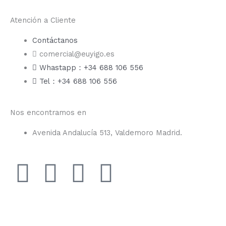
Atención a Cliente
Contáctanos
comercial@euyigo.es
Whastapp：+34 688 106 556
Tel：+34 688 106 556
Nos encontramos en
Avenida Andalucía 513, Valdemoro Madrid.
F
I
Y
T
a
n
o
i
c
s
u
k