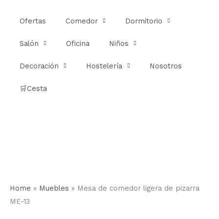
Ir
al
Ofertas
Comedor
Dormitorio
contenido
Salón
Oficina
Niños
Decoración
Hostelería
Nosotros
🛒Cesta
Home
»
Muebles
»
Mesa de comedor ligera de pizarra
ME-13
Mesa
Rango