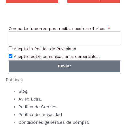
se
se
pueden
pue
elegir
elegi
Comparte tu correo para recibir nuestras ofertas.
en
en
la
la
página
pági
Acepto la Política de Privacidad
de
de
Acepto recibir comunicaciones comerciales.
producto
prod
Enviar
Políticas
Blog
Aviso Legal
Política de Cookies
Política de privacidad
Condiciones generales de compra