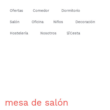
Ir
al
Ofertas
Comedor
Dormitorio
contenido
Salón
Oficina
Niños
Decoración
Hostelería
Nosotros
🛒Cesta
mesa de salón