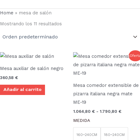
Home
»
mesa de salón
Mostrando los 11 resultados
Rango
Este
¡Ofert
de
prod
precios:
Mesa auxiliar de salón negro
desde
tien
1.064,80
360,58
€
múlt
hasta
Mesa comedor extensible de
1.790,80
Añadir al carrito
vari
pizarra italiana negra mate
Las
ME-19
opci
1.064,80
€
-
1.790,80
€
se
MEDIDA
pue
elegi
160~240CM
180~240CM