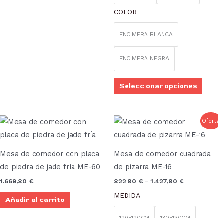
en
COLOR
la
pági
ENCIMERA BLANCA
de
prod
ENCIMERA NEGRA
Seleccionar opciones
Rango
Este
¡Ofert
de
prod
precios:
desde
tien
822,80 €
Mesa de comedor con placa
Mesa de comedor cuadrada
múlt
hasta
de piedra de jade fría ME-60
de pizarra ME-16
1.427,80 €
vari
1.669,80
€
822,80
€
-
1.427,80
€
Las
MEDIDA
Añadir al carrito
opci
se
120x120CM
130x130CM