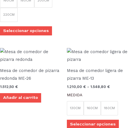
160CM
180CM
200CM
en
la
220CM
página
de
Seleccionar opciones
producto
Rango
Este
de
prod
precios:
desde
tien
1.210,00 
Mesa de comedor de pizarra
Mesa de comedor ligera de
múlt
hasta
redonda ME-26
pizarra ME-13
1.548,80 
vari
1.512,50
€
1.210,00
€
-
1.548,80
€
Las
MEDIDA
Añadir al carrito
opci
se
130CM
160CM
180CM
pue
elegi
Seleccionar opciones