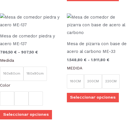
en
la
pági
Rango
Rango
Este
Este
de
de
de
producto
prod
precios:
precios:
desde
desde
prod
tiene
tien
786,50 €
1.548,80 
Mesa de comedor piedra y
múltiples
múlt
hasta
hasta
acero ME-137
Mesa de pizarra con base de
907,50 €
1.911,80 €
variantes.
vari
acero al carbono ME-33
786,50
€
-
907,50
€
Las
Las
1.548,80
€
-
1.911,80
€
Medida
opciones
opci
MEDIDA
se
se
160x80cm
180x90cm
pueden
pue
180CM
200CM
220CM
Color
elegir
elegi
en
en
Seleccionar opciones
la
la
página
pági
Seleccionar opciones
de
de
producto
prod