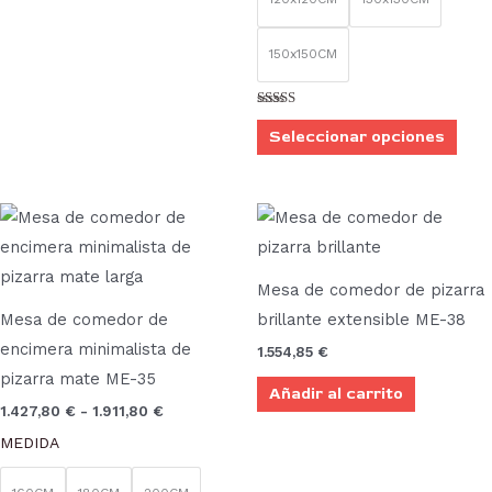
pue
elegi
150x150CM
en
la
Valorado
con
Seleccionar opciones
pági
4.00
de 5
de
prod
Rango
Este
de
producto
precios:
desde
tiene
1.427,80 €
Mesa de comedor de pizarra
múltiples
hasta
Mesa de comedor de
brillante extensible ME-38
1.911,80 €
variantes.
encimera minimalista de
1.554,85
€
Las
pizarra mate ME-35
Añadir al carrito
opciones
1.427,80
€
-
1.911,80
€
se
MEDIDA
pueden
elegir