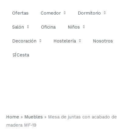
Ir
al
Ofertas
Comedor
Dormitorio
contenido
Salón
Oficina
Niños
Decoración
Hostelería
Nosotros
🛒Cesta
Home
»
Muebles
»
Mesa de juntas con acabado de
madera MF-19
Mesa
Rango