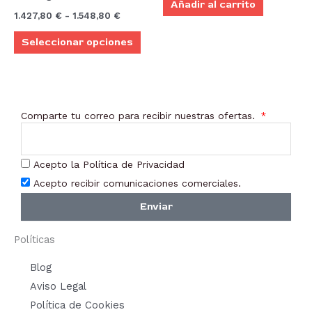
Añadir al carrito
variantes.
1.427,80
€
-
1.548,80
€
Las
Seleccionar opciones
opciones
se
pueden
elegir
Comparte tu correo para recibir nuestras ofertas.
en
la
página
Acepto la Política de Privacidad
de
Acepto recibir comunicaciones comerciales.
producto
Enviar
Políticas
Blog
Aviso Legal
Política de Cookies