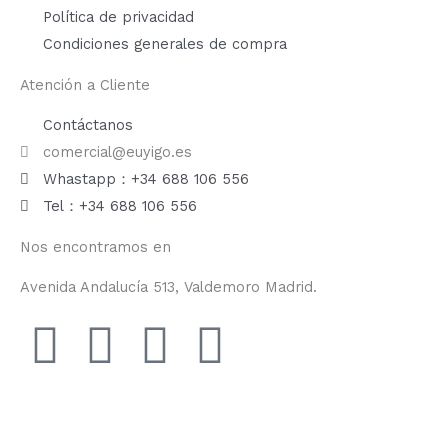
Política de privacidad
Condiciones generales de compra
Atención a Cliente
Contáctanos
comercial@euyigo.es
Whastapp：+34 688 106 556
Tel：+34 688 106 556
Nos encontramos en
Avenida Andalucía 513, Valdemoro Madrid.
F
I
Y
T
a
n
o
i
c
s
u
k