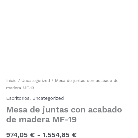
de
juntas
de
con
acabado
precios:
de
madera MF-
desde
19
cantidad
974,05 €
hasta
1.554,85 €
Inicio
/
Uncategorized
/ Mesa de juntas con acabado de
madera MF-19
Escritorios
,
Uncategorized
Mesa de juntas con acabado
de madera MF-19
974,05
€
-
1.554,85
€