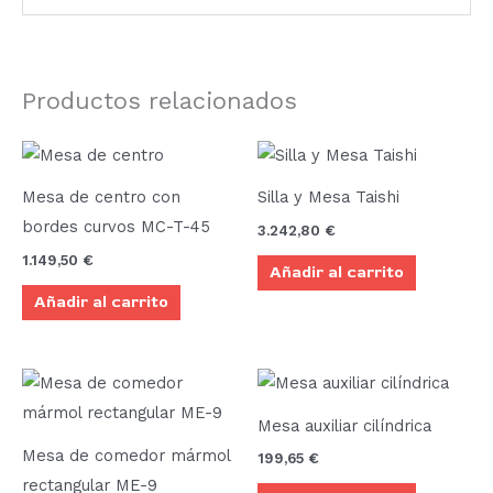
Productos relacionados
Mesa de centro con
Silla y Mesa Taishi
bordes curvos MC-T-45
3.242,80
€
1.149,50
€
Añadir al carrito
Añadir al carrito
Rango
Este
de
producto
precios:
Mesa auxiliar cilíndrica
desde
tiene
1.427,80 €
Mesa de comedor mármol
199,65
€
múltiples
hasta
rectangular ME-9
1.548,80 €