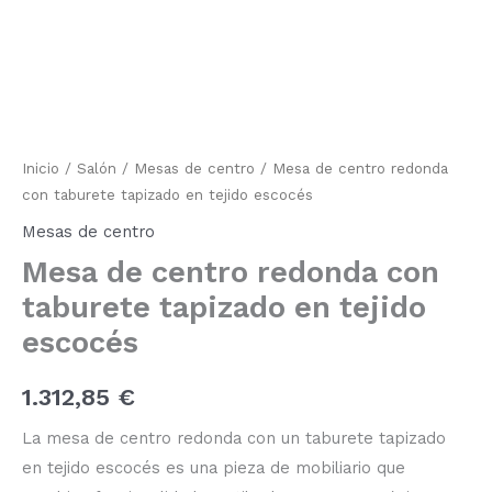
de
centro
redonda
con
taburete
tapizado
en
tejido
Inicio
/
Salón
/
Mesas de centro
/ Mesa de centro redonda
escocés
con taburete tapizado en tejido escocés
cantidad
Mesas de centro
Mesa de centro redonda con
taburete tapizado en tejido
escocés
1.312,85
€
La mesa de centro redonda con un taburete tapizado
en tejido escocés es una pieza de mobiliario que