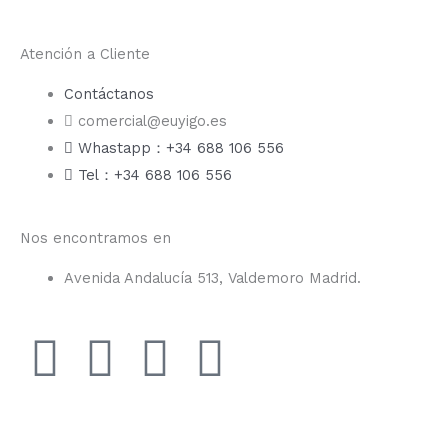
Atención a Cliente
Contáctanos
comercial@euyigo.es
Whastapp：+34 688 106 556
Tel：+34 688 106 556
Nos encontramos en
Avenida Andalucía 513, Valdemoro Madrid.
F
I
Y
T
a
n
o
i