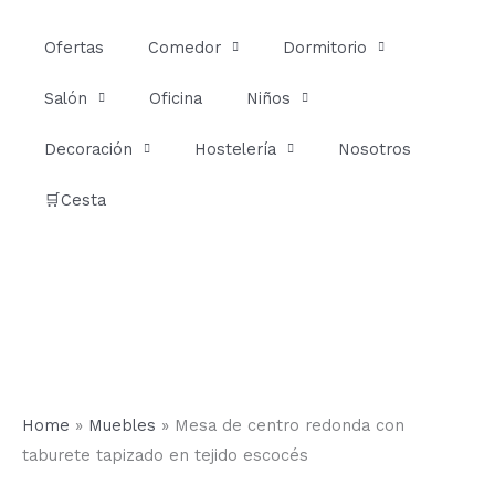
Ir
al
Ofertas
Comedor
Dormitorio
contenido
Salón
Oficina
Niños
Decoración
Hostelería
Nosotros
🛒Cesta
Home
»
Muebles
»
Mesa de centro redonda con
taburete tapizado en tejido escocés
Mesa