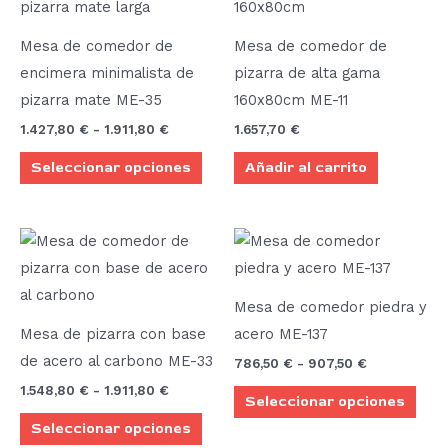
tiene
1.427,80 €
múltiples
hasta
Mesa de comedor de
Mesa de comedor de
1.911,80 €
variantes.
encimera minimalista de
pizarra de alta gama
Las
pizarra mate ME-35
160x80cm ME-11
opciones
1.427,80
€
-
1.911,80
€
1.657,70
€
se
Seleccionar opciones
Añadir al carrito
pueden
elegir
en
Rango
Rango
Este
Este
la
de
de
producto
prod
precios:
precios:
página
desde
desde
tiene
tien
de
1.548,80 €
786,50 €
Mesa de comedor piedra y
múltiples
múlt
hasta
hasta
producto
Mesa de pizarra con base
acero ME-137
1.911,80 €
907,50 €
variantes.
vari
de acero al carbono ME-33
786,50
€
-
907,50
€
Las
Las
1.548,80
€
-
1.911,80
€
Seleccionar opciones
opciones
opci
Seleccionar opciones
se
se