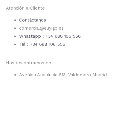
Atención a Cliente
Contáctanos
comercial@euyigo.es
Whastapp：+34 688 106 556
Tel：+34 688 106 556
Nos encontramos en
Avenida Andalucía 513, Valdemoro Madrid.
F
I
Y
T
a
n
o
i
c
s
u
k