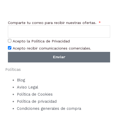
pueden
pue
elegir
elegi
en
en
Comparte tu correo para recibir nuestras ofertas.
la
la
página
pági
de
de
Acepto la Política de Privacidad
producto
prod
Acepto recibir comunicaciones comerciales.
Enviar
Políticas
Blog
Aviso Legal
Política de Cookies
Política de privacidad
Condiciones generales de compra