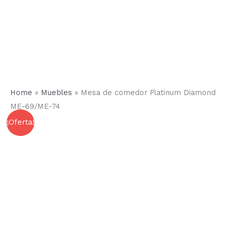
Home
»
Muebles
»
Mesa de comedor Platinum Diamond
ME-69/ME-74
Mesa
El
El
¡Oferta!
de
comedor
precio
precio
Platinum
Diamond
original
actual
ME-
69/ME-
era:
es:
74
cantidad
3.121,80 €.
1.669,80 €.