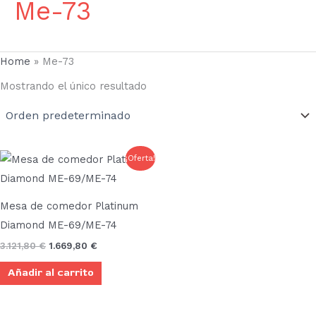
Me-73
Home
»
Me-73
Mostrando el único resultado
El
El
¡Oferta!
precio
precio
original
actual
era:
es:
3.121,80 €.
1.669,80 €.
Mesa de comedor Platinum
Diamond ME-69/ME-74
3.121,80
€
1.669,80
€
Añadir al carrito