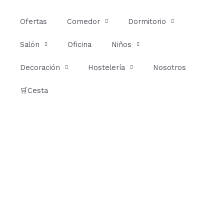
Ir
al
Ofertas
Comedor
Dormitorio
contenido
Salón
Oficina
Niños
Decoración
Hostelería
Nosotros
🛒Cesta