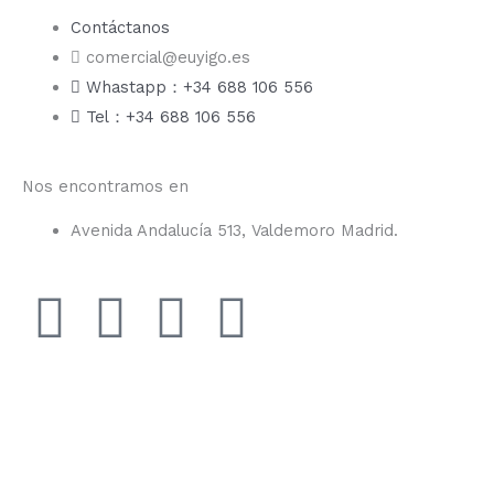
Contáctanos
comercial@euyigo.es
Whastapp：+34 688 106 556
Tel：+34 688 106 556
Nos encontramos en
Avenida Andalucía 513, Valdemoro Madrid.
F
I
Y
T
a
n
o
i
c
s
u
k
e
t
t
t