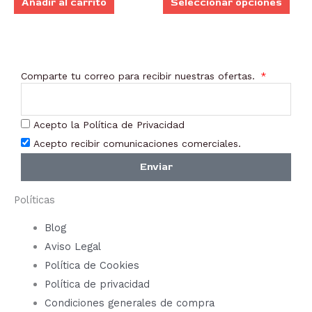
Añadir al carrito
Seleccionar opciones
pue
elegi
en
la
Comparte tu correo para recibir nuestras ofertas.
pági
de
prod
Acepto la Política de Privacidad
Acepto recibir comunicaciones comerciales.
Enviar
Políticas
Blog
Aviso Legal
Política de Cookies
Política de privacidad
Condiciones generales de compra