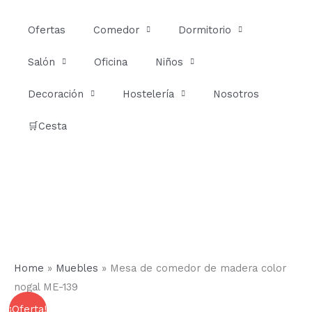
Ir
al
Ofertas
Comedor
Dormitorio
contenido
Salón
Oficina
Niños
Decoración
Hostelería
Nosotros
🛒Cesta
Home
»
Muebles
»
Mesa de comedor de madera color
nogal ME-139
Mesa
Rango
¡Oferta!