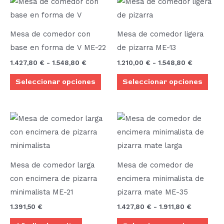
Este
Este
de
de
producto
prod
precios:
precios:
desde
desde
tiene
tien
1.427,80 €
1.210,00 
Mesa de comedor con
Mesa de comedor ligera
múltiples
múlt
hasta
hasta
base en forma de V ME-22
de pizarra ME-13
1.548,80 €
1.548,80 
variantes.
vari
1.427,80
€
-
1.548,80
€
1.210,00
€
-
1.548,80
€
Las
Las
Seleccionar opciones
Seleccionar opciones
opciones
opci
se
se
pueden
pue
Rango
Este
elegir
elegi
de
prod
precios:
en
en
desde
tien
la
la
1.427,80 
múlt
hasta
página
pági
Mesa de comedor larga
Mesa de comedor de
1.911,80 €
vari
de
de
con encimera de pizarra
encimera minimalista de
Las
producto
prod
minimalista ME-21
pizarra mate ME-35
opci
1.391,50
€
1.427,80
€
-
1.911,80
€
se