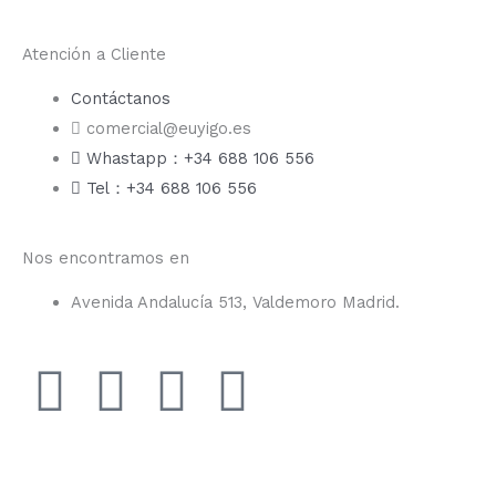
Atención a Cliente
Contáctanos
comercial@euyigo.es
Whastapp：+34 688 106 556
Tel：+34 688 106 556
Nos encontramos en
Avenida Andalucía 513, Valdemoro Madrid.
F
I
Y
T
a
n
o
i