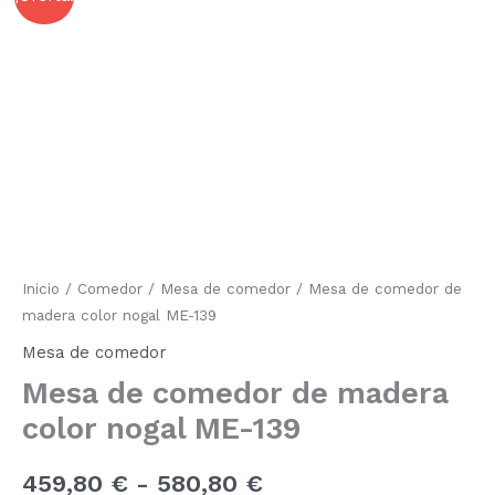
de
comedor
de
de
madera
precios:
color
nogal
desde
ME-
139
459,80 €
cantidad
hasta
580,80 €
Inicio
/
Comedor
/
Mesa de comedor
/ Mesa de comedor de
madera color nogal ME-139
Mesa de comedor
Mesa de comedor de madera
color nogal ME-139
459,80
€
-
580,80
€