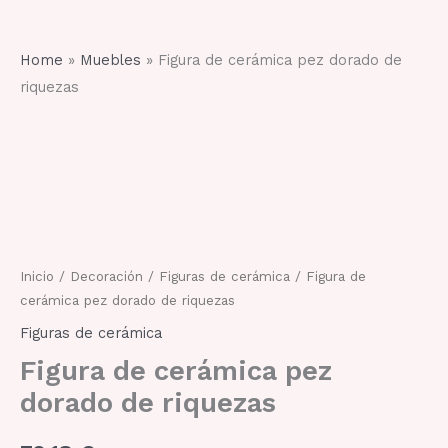
Home
»
Muebles
»
Figura de cerámica pez dorado de
riquezas
Figura
de
cerámica
pez
dorado
de
riquezas
cantidad
Inicio
/
Decoración
/
Figuras de cerámica
/ Figura de
cerámica pez dorado de riquezas
Figuras de cerámica
Figura de cerámica pez
dorado de riquezas