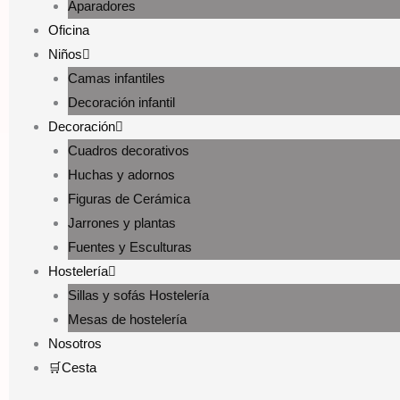
Aparadores
Oficina
Niños
Camas infantiles
Decoración infantil
Decoración
Cuadros decorativos
Huchas y adornos
Figuras de Cerámica
Jarrones y plantas
Fuentes y Esculturas
Hostelería
Sillas y sofás Hostelería
Mesas de hostelería
Nosotros
🛒Cesta