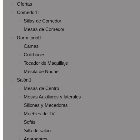
Ofertas
Comedor
Sillas de Comedor
Mesas de Comedor
Dormitorio
Camas
Colchones
Tocador de Maquillaje
Mesita de Noche
Salón
Mesas de Centro
Mesas Auxiliares y laterales
Sillones y Mecedoras
Muebles de TV
Sofás
Silla de salón
Aparadores