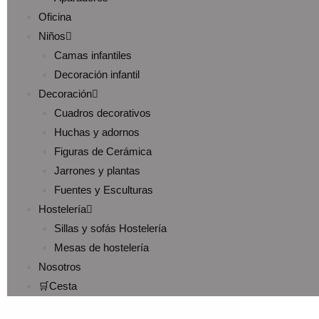
Oficina
Niños
Camas infantiles
Decoración infantil
Decoración
Cuadros decorativos
Huchas y adornos
Figuras de Cerámica
Jarrones y plantas
Fuentes y Esculturas
Hostelería
Sillas y sofás Hostelería
Mesas de hostelería
Nosotros
🛒Cesta