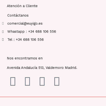
Atención a Cliente
Contáctanos
comercial@euyigo.es
Whastapp：+34 688 106 556
Tel：+34 688 106 556
Nos encontramos en
Avenida Andalucía 513, Valdemoro Madrid.
F
I
Y
T
a
n
o
i
c
s
u
k