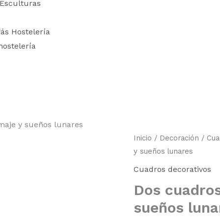
 Esculturas
fás Hostelería
hostelería
maje y sueños lunares
Dos
Inicio
/
Decoración
/
Cua
cuadros
y sueños lunares
de
elegante
Cuadros decorativos
plumaje
Dos cuadros
y
sueños
sueños luna
lunares
cantidad