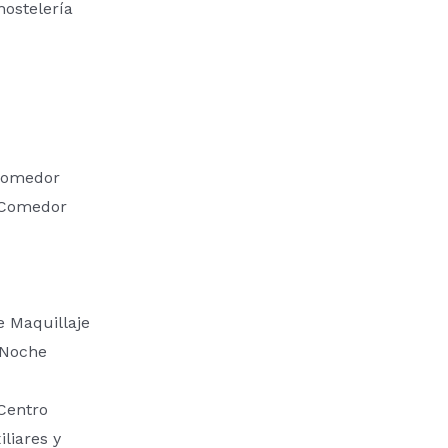
hostelería
 Comedor
 Comedor
e Maquillaje
 Noche
Centro
liares y