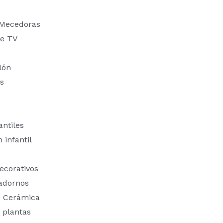
 Mecedoras
e TV
lón
s
ntiles
 infantil
ecorativos
adornos
e Cerámica
 plantas