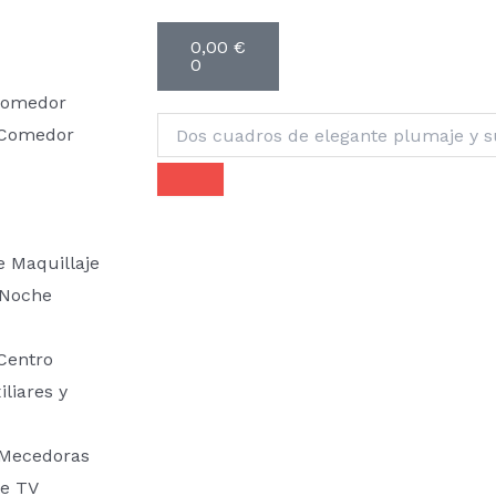
Carrito
0,00
€
0
 Comedor
Buscar
 Comedor
e Maquillaje
 Noche
Centro
liares y
 Mecedoras
e TV