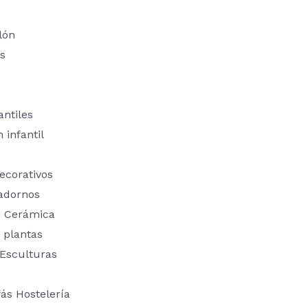
lón
s
ntiles
 infantil
ecorativos
adornos
e Cerámica
 plantas
 Esculturas
fás Hostelería