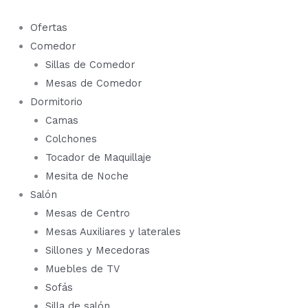
Cuadro
Ir
montañas
al
Ofertas
Rizhao
contenido
Comedor
Jinshan PH-
100
Sillas de Comedor
cantidad
Mesas de Comedor
Dormitorio
Camas
Colchones
Tocador de Maquillaje
Mesita de Noche
Salón
Mesas de Centro
Mesas Auxiliares y laterales
Sillones y Mecedoras
Muebles de TV
Sofás
Silla de salón