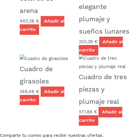
elegante
arena
plumaje y
445,28
€
Añadir al
carrito
sueños lunares
203,28
€
Añadir al
carrito
Cuadro de
Cuadro de tres
girasoles
piezas y
348,48
€
Añadir al
carrito
plumaje real
517,88
€
Añadir al
carrito
Comparte tu correo para recibir nuestras ofertas.