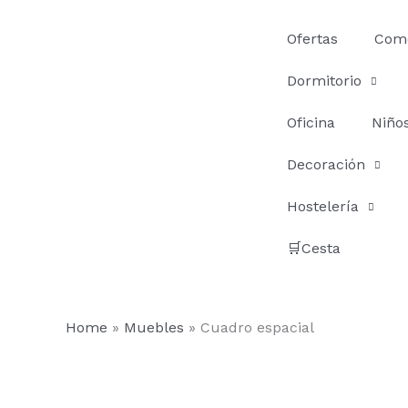
Ir
al
Ofertas
Com
contenido
Dormitorio
Oficina
Niño
Decoración
Hostelería
🛒Cesta
Home
»
Muebles
»
Cuadro espacial