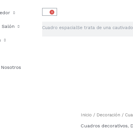
edor
0
Carrito
Buscar
Salón
s
Nosotros
Cuadro
Inicio
/
Decoración
/
Cua
espacial
Cuadros decorativos
,
D
cantidad