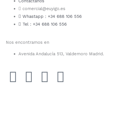
Contáctanos
comercial@euyigo.es
Whastapp：+34 688 106 556
Tel：+34 688 106 556
Nos encontramos en
Avenida Andalucía 513, Valdemoro Madrid.
F
I
Y
T
a
n
o
i
c
s
u
k
e
t
t
t