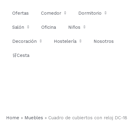
Ir
al
Ofertas
Comedor
Dormitorio
contenido
Salón
Oficina
Niños
Decoración
Hostelería
Nosotros
🛒Cesta
Home
»
Muebles
»
Cuadro de cubiertos con reloj DC-18
Cuadro
de