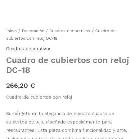
cubiertos
con
reloj
DC-
18
cantidad
Inicio
/
Decoración
/
Cuadros decorativos
/ Cuadro de
cubiertos con reloj DC-18
Cuadros decorativos
Cuadro de cubiertos con reloj
DC-18
266,20
€
Cuadro de cubiertos con reloj
Sumérgete en la elegancia de nuestro cuadro de
cubiertos de lujo, diseñado especialmente para
restaurantes. Esta pieza combina funcionalidad y arte,
fusionando un reloj de pared creativo con elementos