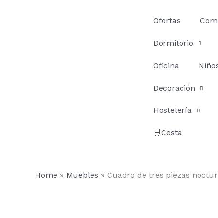
Ir
al
Ofertas
Com
contenido
Dormitorio
Oficina
Niño
Decoración
Hostelería
🛒Cesta
Home
»
Muebles
»
Cuadro de tres piezas noctu