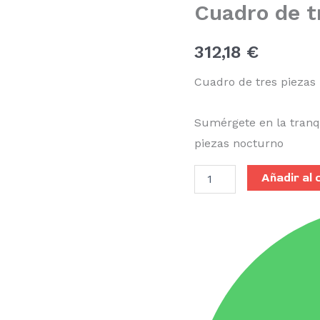
Cuadro de t
nocturno
cantidad
312,18
€
Cuadro de tres piezas
Sumérgete en la tranq
piezas nocturno
Añadir al 