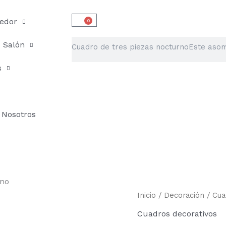
edor
0
Carrito
Buscar
Salón
s
Nosotros
rno
Cuadro
Inicio
/
Decoración
/
Cua
de
Cuadros decorativos
tres
piezas