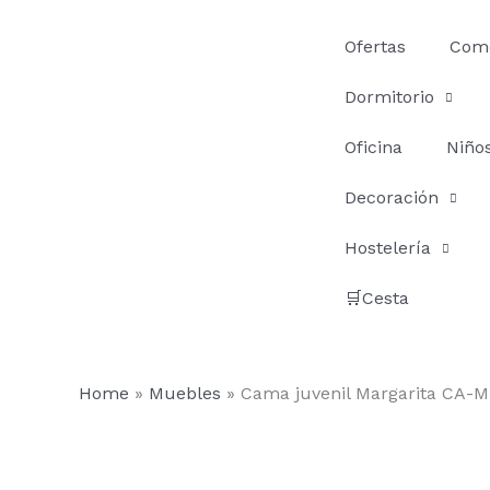
Ir
al
Ofertas
Com
contenido
Dormitorio
Oficina
Niño
Decoración
Hostelería
🛒Cesta
Home
»
Muebles
»
Cama juvenil Margarita CA-M