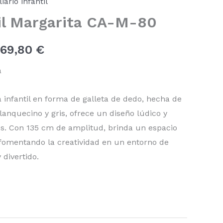
iario infantil
precios:
il Margarita CA-M-80
desde
669,80
€
1.548,80 €
a
hasta
infantil en forma de galleta de dedo, hecha de
1.669,80 €
lanquecino y gris, ofrece un diseño lúdico y
os. Con 135 cm de amplitud, brinda un espacio
 fomentando la creatividad en un entorno de
divertido.