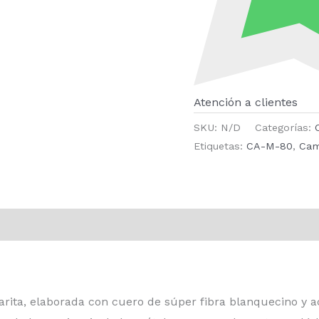
Atención a clientes
SKU:
N/D
Categorías:
Etiquetas:
CA-M-80
,
Ca
ones (0)
ita, elaborada con cuero de súper fibra blanquecino y ace