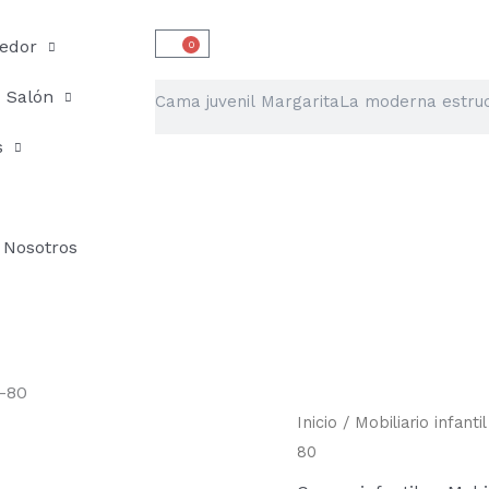
edor
0
Carrito
Buscar
Salón
s
Nosotros
-80
Cama
Inicio
/
Mobiliario infantil
juvenil
80
Margarita
CA-