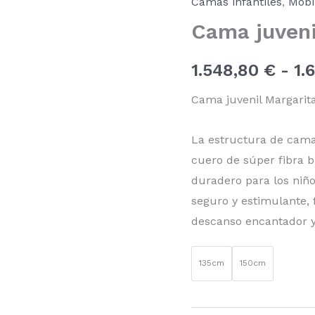
Camas infantiles
,
Mobil
M-
Cama juven
80
cantidad
1.548,80
€
-
1.
Cama juvenil Margarit
La estructura de cama 
cuero de súper fibra b
duradero para los niñ
seguro y estimulante,
descanso encantador y 
135cm
150cm