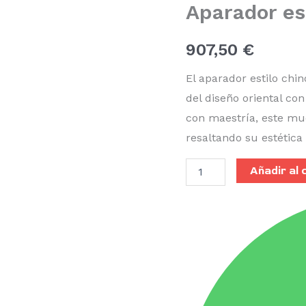
Aparador es
49
cantidad
907,50
€
El aparador estilo chi
del diseño oriental co
con maestría, este mueb
resaltando su estética
Añadir al 