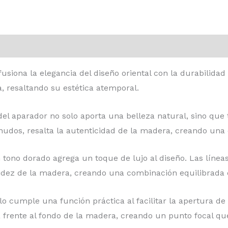
fusiona la elegancia del diseño oriental con la durabilid
a, resaltando su estética atemporal.
el aparador no solo aporta una belleza natural, sino que t
nudos, resalta la autenticidad de la madera, creando una c
n tono dorado agrega un toque de lujo al diseño. Las línea
idez de la madera, creando una combinación equilibrada q
o cumple una función práctica al facilitar la apertura de 
frente al fondo de la madera, creando un punto focal que 