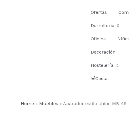
Ir
al
Ofertas
Com
contenido
Dormitorio
Oficina
Niño
Decoración
Hostelería
🛒Cesta
Home
»
Muebles
»
Aparador estilo chino MB-49