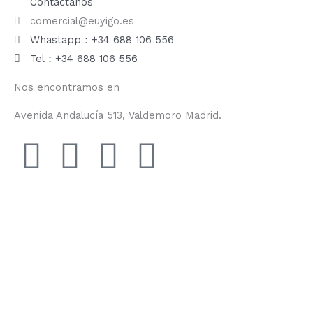
Contáctanos
comercial@euyigo.es
Whastapp：+34 688 106 556
Tel：+34 688 106 556
Nos encontramos en
Avenida Andalucía 513, Valdemoro Madrid.
F
I
Y
T
a
n
o
i
c
s
u
k
e
t
t
t
b
a
u
o