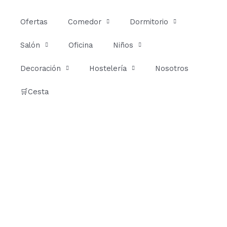
Ir
al
Ofertas
Comedor
Dormitorio
contenido
Salón
Oficina
Niños
Decoración
Hostelería
Nosotros
🛒Cesta