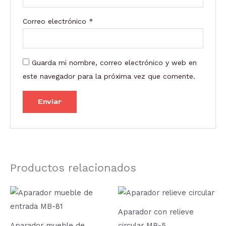
Correo electrónico
*
Guarda mi nombre, correo electrónico y web en
este navegador para la próxima vez que comente.
Productos relacionados
Rango
Este
de
producto
precios:
Aparador con relieve
desde
tiene
907,50 €
Aparador mueble de
circular MB-5