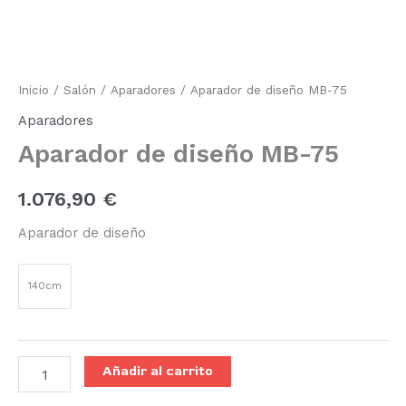
diseño
MB-
75
cantidad
Inicio
/
Salón
/
Aparadores
/ Aparador de diseño MB-75
Aparadores
Aparador de diseño MB-75
1.076,90
€
Aparador de diseño
140cm
Añadir al carrito