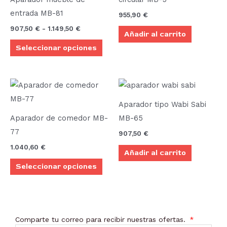
múltiples
hasta
entrada MB-81
955,90
€
1.149,50 €
variantes.
907,50
€
-
1.149,50
€
Añadir al carrito
Las
Seleccionar opciones
opciones
se
pueden
Este
elegir
producto
en
Aparador tipo Wabi Sabi
tiene
la
Aparador de comedor MB-
MB-65
múltiples
página
77
907,50
€
variantes.
de
1.040,60
€
Añadir al carrito
Las
producto
Seleccionar opciones
opciones
se
pueden
elegir
Comparte tu correo para recibir nuestras ofertas.
en