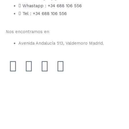
Whastapp：+34 688 106 556
Tel：+34 688 106 556
Nos encontramos en
Avenida Andalucía 513, Valdemoro Madrid.
F
I
Y
T
a
n
o
i
c
s
u
k
e
t
t
t
b
a
u
o