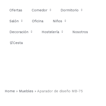
Ir
al
Ofertas
Comedor
Dormitorio
contenido
Salón
Oficina
Niños
Decoración
Hostelería
Nosotros
🛒Cesta
Home
»
Muebles
»
Aparador de diseño MB-75
Aparador
de