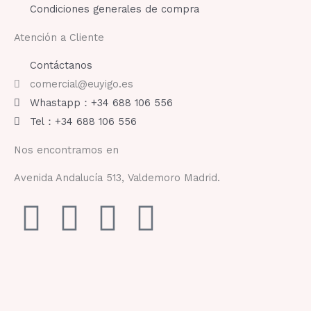
Condiciones generales de compra
Atención a Cliente
Contáctanos
comercial@euyigo.es
Whastapp：+34 688 106 556
Tel：+34 688 106 556
Nos encontramos en
Avenida Andalucía 513, Valdemoro Madrid.
F
I
Y
T
a
n
o
i
c
s
u
k