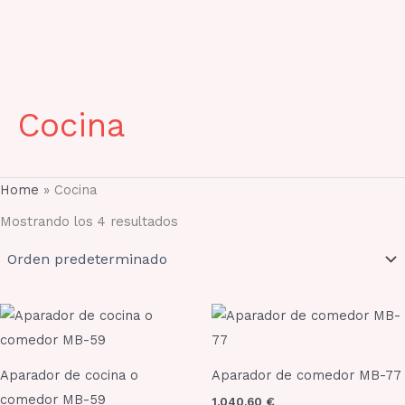
Cocina
Home
»
Cocina
Mostrando los 4 resultados
Rango
Este
Este
de
producto
prod
precios:
desde
tiene
tien
968,00 €
Aparador de cocina o
Aparador de comedor MB-77
múltiples
múlt
hasta
comedor MB-59
1.040,60
€
1.149,50 €