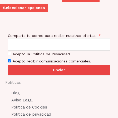
se
Seleccionar opciones
pueden
elegir
en
la
Comparte tu correo para recibir nuestras ofertas.
página
de
Acepto la Política de Privacidad
producto
Acepto recibir comunicaciones comerciales.
Enviar
Políticas
Blog
Aviso Legal
Política de Cookies
Política de privacidad