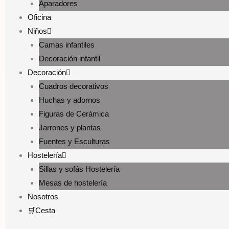
Aparadores
Oficina
Niños
Camas infantiles
Decoración infantil
Decoración
Cuadros decorativos
Huchas y adornos
Figuras de Cerámica
Jarrones y plantas
Fuentes y Esculturas
Hostelería
Sillas y sofás Hostelería
Mesas de hostelería
Nosotros
🛒Cesta