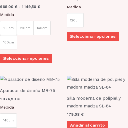
variantes.
vari
968,00
€
-
1.149,50
€
Medida
Las
Las
Medida
opciones
opci
120cm
se
se
105cm
120cm
140cm
pueden
pue
Seleccionar opciones
elegir
elegi
160cm
en
en
la
la
Seleccionar opciones
página
pági
de
de
Este
producto
prod
producto
Aparador de diseño MB-75
tiene
Silla moderna de polipiel y
1.076,90
€
múltiples
madera maciza SL-84
Medida
variantes.
179,08
€
Las
140cm
Añadir al carrito
opciones