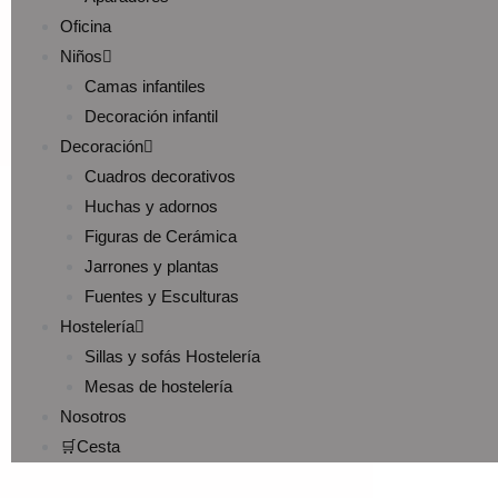
Oficina
Niños
Camas infantiles
Decoración infantil
Decoración
Cuadros decorativos
Huchas y adornos
Figuras de Cerámica
Jarrones y plantas
Fuentes y Esculturas
Hostelería
Sillas y sofás Hostelería
Mesas de hostelería
Nosotros
🛒Cesta