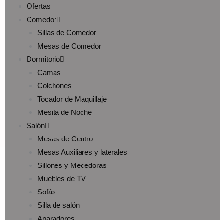
Ofertas
Comedor
Sillas de Comedor
Mesas de Comedor
Dormitorio
Camas
Colchones
Tocador de Maquillaje
Mesita de Noche
Salón
Mesas de Centro
Mesas Auxiliares y laterales
Sillones y Mecedoras
Muebles de TV
Sofás
Silla de salón
Aparadores