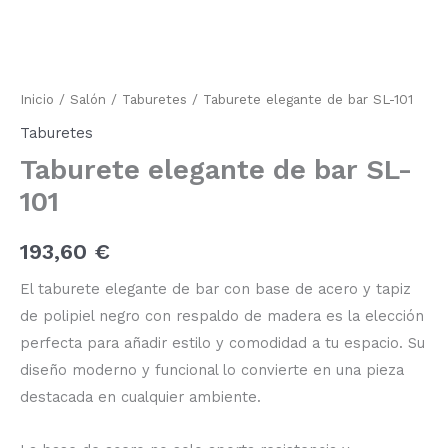
de
bar
SL-
101
cantidad
Inicio
/
Salón
/
Taburetes
/ Taburete elegante de bar SL-101
Taburetes
Taburete elegante de bar SL-
101
193,60
€
El taburete elegante de bar con base de acero y tapiz
de polipiel negro con respaldo de madera es la elección
perfecta para añadir estilo y comodidad a tu espacio. Su
diseño moderno y funcional lo convierte en una pieza
destacada en cualquier ambiente.