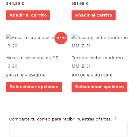
344,85
€
591,69
€
Añadir al carrito
Añadir al carrito
Rango
Rango
Este
Este
¡Oferta!
de
de
producto
prod
precios:
precios:
desde
desde
tiene
tien
205,70 €
847,00 €
Mesa microcristalina CZ-
Tocador nube moderno
múltiples
múlt
hasta
hasta
19-20
MM-Z-31
254,10 €
907,50 €
variantes.
vari
205,70
€
-
254,10
€
847,00
€
-
907,50
€
Las
Las
Seleccionar opciones
Seleccionar opciones
opciones
opci
se
se
pueden
pue
elegir
elegi
Comparte tu correo para recibir nuestras ofertas.
en
en
la
la
página
pági