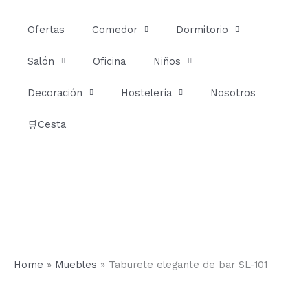
Ir
al
Ofertas
Comedor
Dormitorio
contenido
Salón
Oficina
Niños
Decoración
Hostelería
Nosotros
🛒Cesta
Home
»
Muebles
»
Taburete elegante de bar SL-101
Taburete
elegante