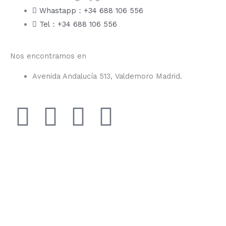
Whastapp：+34 688 106 556
Tel：+34 688 106 556
Nos encontramos en
Avenida Andalucía 513, Valdemoro Madrid.
F
I
Y
T
a
n
o
i
c
s
u
k
e
t
t
t
b
a
u
o