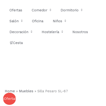
Ir
al
Ofertas
Comedor
Dormitorio
contenido
Salón
Oficina
Niños
Decoración
Hostelería
Nosotros
🛒Cesta
Home
»
Muebles
»
Silla Pesaro SL-67
Silla
El
El
¡Oferta!
Pesaro