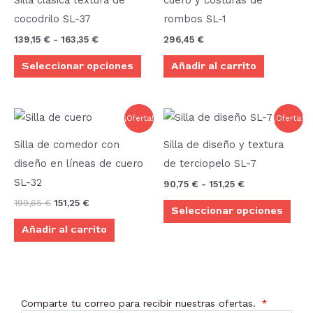
múltiples
hasta
cocodrilo SL-37
rombos SL-1
163,35 €
variantes.
139,15
€
-
163,35
€
296,45
€
Las
Seleccionar opciones
Añadir al carrito
opciones
se
pueden
El
El
Rango
Este
¡Oferta!
¡Oferta!
elegir
precio
precio
de
prod
original
actual
precios:
en
Silla de comedor con
Silla de diseño y textura
era:
es:
desde
tien
la
199,65 €.
151,25 €.
90,75 €
diseño en líneas de cuero
de terciopelo SL-7
múlt
hasta
página
SL-32
90,75
€
-
151,25
€
151,25 €
vari
de
199,65
€
151,25
€
Seleccionar opciones
Las
producto
Añadir al carrito
opci
se
pue
elegi
Comparte tu correo para recibir nuestras ofertas.
en