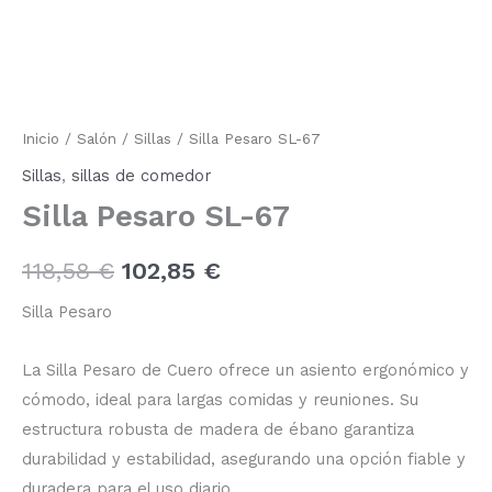
SL-
precio
precio
67
cantidad
original
actual
era:
es:
118,58 €.
102,85 €.
Inicio
/
Salón
/
Sillas
/ Silla Pesaro SL-67
Sillas
,
sillas de comedor
Silla Pesaro SL-67
118,58
€
102,85
€
Silla Pesaro
La Silla Pesaro de Cuero ofrece un asiento ergonómico y
cómodo, ideal para largas comidas y reuniones. Su
estructura robusta de madera de ébano garantiza
durabilidad y estabilidad, asegurando una opción fiable y
duradera para el uso diario.