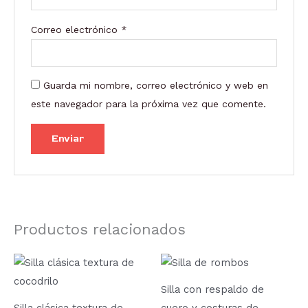
Correo electrónico
*
Guarda mi nombre, correo electrónico y web en
este navegador para la próxima vez que comente.
Productos relacionados
Rango
Este
de
producto
precios:
Silla con respaldo de
desde
tiene
139,15 €
Silla clásica textura de
cuero y costuras de