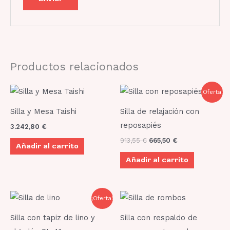
Productos relacionados
El
El
¡Oferta!
precio
precio
original
actual
Silla y Mesa Taishi
Silla de relajación con
era:
es:
913,55 €.
665,50 €.
reposapiés
3.242,80
€
913,55
€
665,50
€
Añadir al carrito
Añadir al carrito
El
El
¡Oferta!
precio
precio
original
actual
Silla con tapiz de lino y
Silla con respaldo de
era:
es:
199,65 €.
114,95 €.