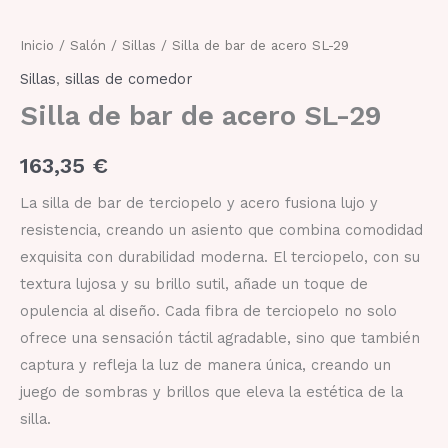
bar
de
acero
Inicio
/
Salón
/
Sillas
/ Silla de bar de acero SL-29
SL-
Sillas
,
sillas de comedor
29
cantidad
Silla de bar de acero SL-29
163,35
€
La silla de bar de terciopelo y acero fusiona lujo y
resistencia, creando un asiento que combina comodidad
exquisita con durabilidad moderna. El terciopelo, con su
textura lujosa y su brillo sutil, añade un toque de
opulencia al diseño. Cada fibra de terciopelo no solo
ofrece una sensación táctil agradable, sino que también
captura y refleja la luz de manera única, creando un
juego de sombras y brillos que eleva la estética de la
silla.