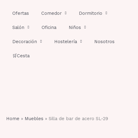
Ir
al
Ofertas
Comedor
Dormitorio
contenido
Salón
Oficina
Niños
Decoración
Hostelería
Nosotros
🛒Cesta
Home
»
Muebles
»
Silla de bar de acero SL-29
Silla
de