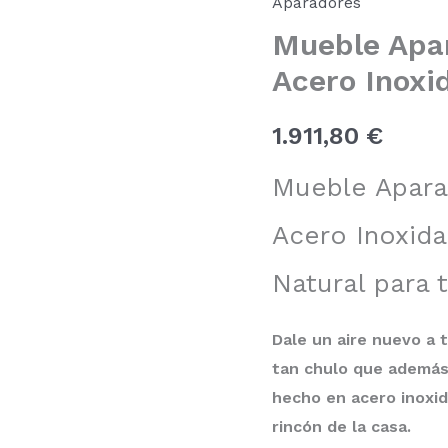
Aparadores
Gris
Mueble Apar
de
Acero
Acero Inoxi
Inoxidable
DC-
144
1.911,80
€
cantidad
Mueble Apara
Acero Inoxid
Natural para 
Dale un aire nuevo a
tan chulo que además 
hecho en acero inoxid
rincón de la casa.