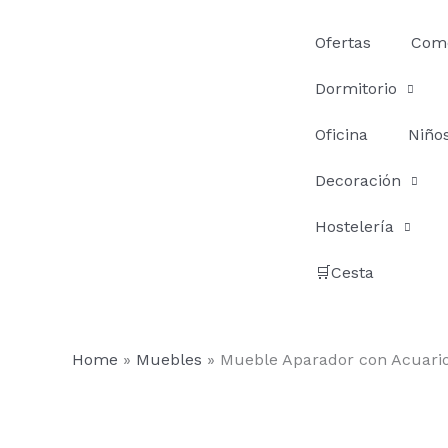
Ir
al
Ofertas
Com
contenido
Dormitorio
Oficina
Niño
Decoración
Hostelería
🛒Cesta
Home
»
Muebles
»
Mueble Aparador con Acuario