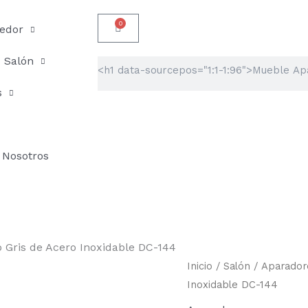
0
Carrito
edor
Salón
Buscar
s
Nosotros
 Gris de Acero Inoxidable DC-144
Mueble
Inicio
/
Salón
/
Aparador
Aparador
Inoxidable DC-144
con
Acuario