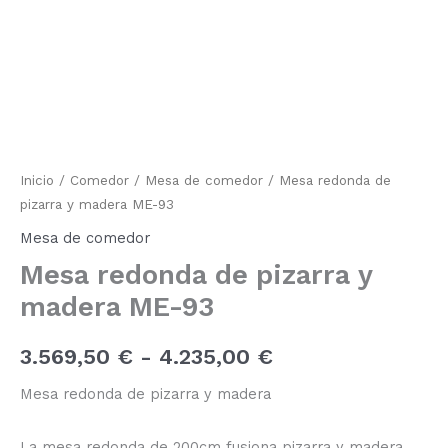
redonda
de
de
pizarra
y
precios:
madera
ME-
desde
93
cantidad
3.569,50 €
Inicio
/
Comedor
/
Mesa de comedor
/ Mesa redonda de
hasta
pizarra y madera ME-93
4.235,00 €
Mesa de comedor
Mesa redonda de pizarra y
madera ME-93
3.569,50
€
-
4.235,00
€
Mesa redonda de pizarra y madera
La mesa redonda de 200cm fusiona pizarra y madera