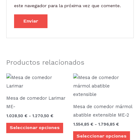
este navegador para la próxima vez que comente.
Productos relacionados
Rango
Rango
Este
Este
de
de
producto
prod
precios:
precios:
desde
desde
tiene
tien
1.028,50 €
1.554,85 €
Mesa de comedor Larimar
múltiples
múlt
hasta
hasta
ME-
Mesa de comedor mármol
1.270,50 €
1.796,85 €
variantes.
vari
abatible extensible ME-2
1.028,50
€
-
1.270,50
€
Las
Las
1.554,85
€
-
1.796,85
€
Seleccionar opciones
opciones
opci
Seleccionar opciones
se
se