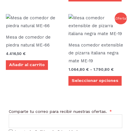
pueden
pue
elegir
elegi
Rango
Este
¡Oferta!
en
en
de
prod
precios:
la
la
desde
tien
página
pági
1.064,80
Mesa de comedor de
múlt
hasta
de
de
piedra natural ME-66
Mesa comedor extensible
1.790,80
vari
producto
prod
de pizarra italiana negra
4.416,50
€
Las
mate ME-19
Añadir al carrito
opci
1.064,80
€
-
1.790,80
€
se
Seleccionar opciones
pue
elegi
en
la
Comparte tu correo para recibir nuestras ofertas.
pági
de
prod