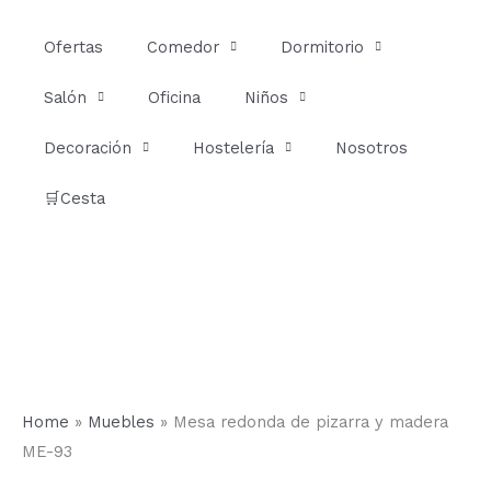
Ir
al
Ofertas
Comedor
Dormitorio
contenido
Salón
Oficina
Niños
Decoración
Hostelería
Nosotros
🛒Cesta
Home
»
Muebles
»
Mesa redonda de pizarra y madera
ME-93
Mesa
Rango