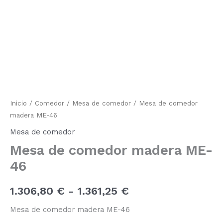
comedor
de
madera
ME-
precios:
46
cantidad
desde
1.306,80 €
hasta
1.361,25 €
Inicio
/
Comedor
/
Mesa de comedor
/ Mesa de comedor
madera ME-46
Mesa de comedor
Mesa de comedor madera ME-
46
1.306,80
€
-
1.361,25
€
Mesa de comedor madera ME-46