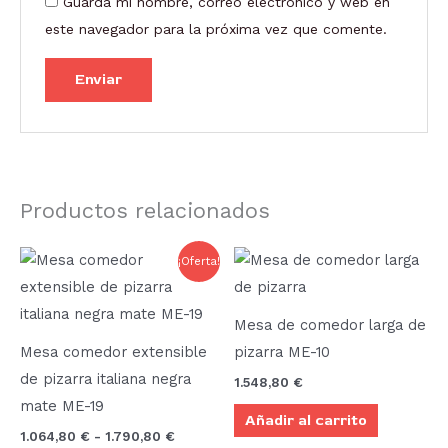
Guarda mi nombre, correo electrónico y web en
este navegador para la próxima vez que comente.
Productos relacionados
Rango
Este
¡Oferta!
de
producto
precios:
desde
tiene
1.064,80 €
Mesa de comedor larga de
múltiples
hasta
Mesa comedor extensible
pizarra ME-10
1.790,80 €
variantes.
de pizarra italiana negra
1.548,80
€
Las
mate ME-19
Añadir al carrito
opciones
1.064,80
€
-
1.790,80
€
se