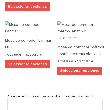
Seleccionar opciones
pueden
elegir
en
Rango
Rango
Este
Este
la
de
de
producto
prod
precios:
precios:
página
desde
desde
tiene
tien
de
1.028,50 €
1.554,85 €
Mesa de comedor Larimar
múltiples
múlt
hasta
hasta
producto
ME-
Mesa de comedor mármol
1.270,50 €
1.796,85 €
variantes.
vari
abatible extensible ME-2
1.028,50
€
-
1.270,50
€
Las
Las
1.554,85
€
-
1.796,85
€
Seleccionar opciones
opciones
opci
Seleccionar opciones
se
se
pueden
pue
elegir
elegi
en
en
Comparte tu correo para recibir nuestras ofertas.
la
la
página
pági