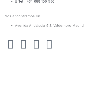
Tel：+34 688 106 556
Nos encontramos en
Avenida Andalucía 513, Valdemoro Madrid.
F
I
Y
T
a
n
o
i
c
s
u
k
e
t
t
t
b
a
u
o
o
g
b
k