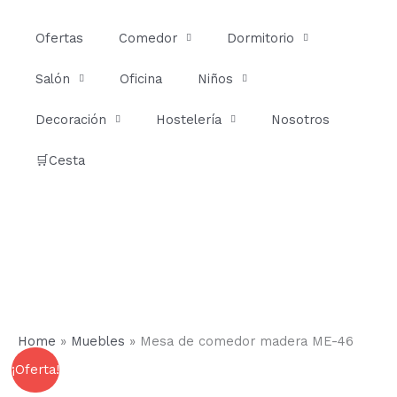
Ir
al
Ofertas
Comedor
Dormitorio
contenido
Salón
Oficina
Niños
Decoración
Hostelería
Nosotros
🛒Cesta
Home
»
Muebles
»
Mesa de comedor madera ME-46
Mesa
Rango
¡Oferta!
de