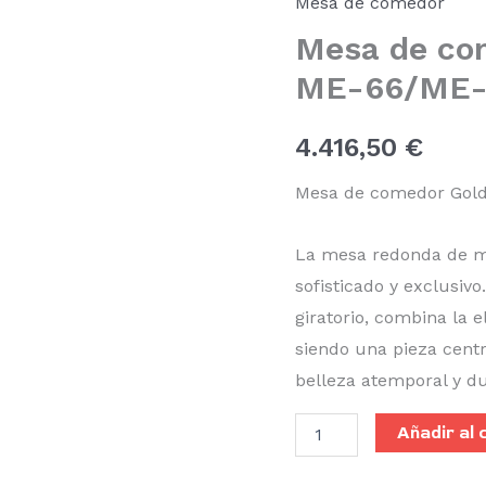
Mesa de comedor
Peacock
Mesa de co
ME-
66/ME-
ME-66/ME-
68
cantidad
4.416,50
€
Mesa de comedor Gol
La mesa redonda de má
sofisticado y exclusiv
giratorio, combina la 
siendo una pieza centr
belleza atemporal y du
Añadir al 