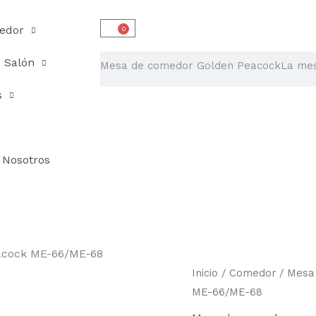
edor
0
Carrito
Buscar
Salón
s
Nosotros
acock ME-66/ME-68
Mesa
Inicio
/
Comedor
/
Mesa
de
ME-66/ME-68
comedor
Golden