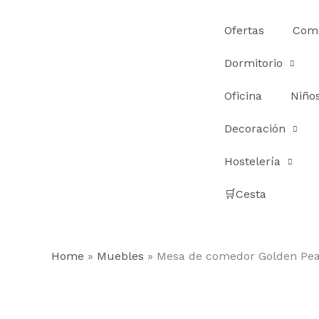
Ir
al
Ofertas
Com
contenido
Dormitorio
Oficina
Niño
Decoración
Hostelería
🛒Cesta
Home
»
Muebles
»
Mesa de comedor Golden Pe