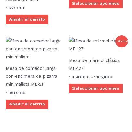
Seleccionar opciones
opci
1.657,70
€
se
Añadir al carrito
pue
elegi
en
Rango
Este
¡Oferta!
la
de
prod
precios:
pági
desde
tien
de
1.064,80 
Mesa de mármol clásica
múlt
hasta
prod
Mesa de comedor larga
ME-127
1.185,80 €
vari
con encimera de pizarra
1.064,80
€
-
1.185,80
€
Las
minimalista ME-21
Seleccionar opciones
opci
1.391,50
€
se
Añadir al carrito
pue
elegi
en
la