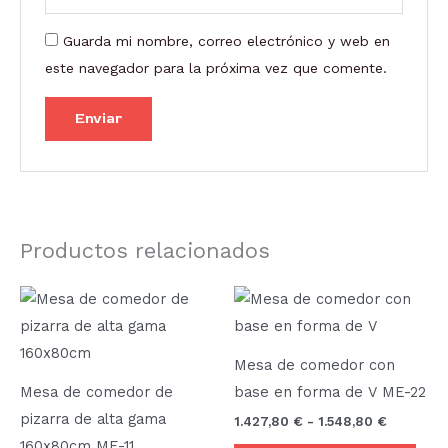
Guarda mi nombre, correo electrónico y web en
este navegador para la próxima vez que comente.
Productos relacionados
Rango
Este
de
prod
precios:
desde
tien
1.427,80
Mesa de comedor con
múlt
hasta
Mesa de comedor de
base en forma de V ME-22
1.548,80
vari
pizarra de alta gama
1.427,80
€
-
1.548,80
€
Las
160x80cm ME-11