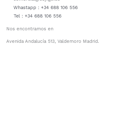
Whastapp：+34 688 106 556
Tel：+34 688 106 556
Nos encontramos en
Avenida Andalucía 513, Valdemoro Madrid.
F
I
Y
T
a
n
o
i
c
s
u
k
e
t
t
t
b
a
u
o
o
g
b
k