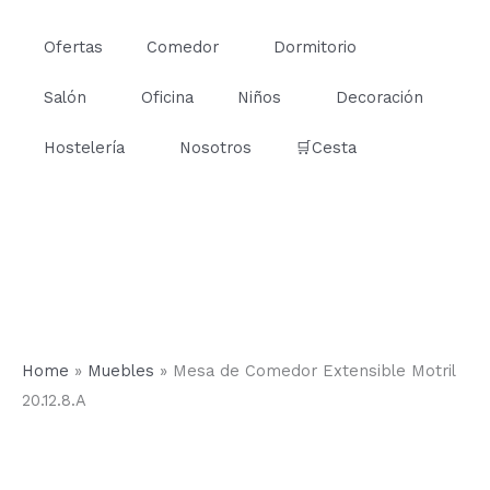
Ir
al
Ofertas
Comedor
Dormitorio
contenido
Salón
Oficina
Niños
Decoración
Hostelería
Nosotros
🛒Cesta
Home
»
Muebles
»
Mesa de Comedor Extensible Motril
20.12.8.A
Mesa
de
Comedor