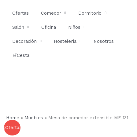
Ir
al
Ofertas
Comedor
Dormitorio
contenido
Salón
Oficina
Niños
Decoración
Hostelería
Nosotros
🛒Cesta
Home
»
Muebles
»
Mesa de comedor extensible ME-131
Mesa
Rango
¡Oferta!
de