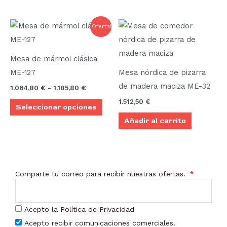
elegir
elegi
en
en
Rango
Este
¡Oferta!
la
la
de
producto
precios:
página
pági
desde
tiene
de
de
1.064,80 €
Mesa de mármol clásica
múltiples
hasta
producto
prod
ME-127
Mesa nórdica de pizarra
1.185,80 €
variantes.
de madera maciza ME-32
1.064,80
€
-
1.185,80
€
Las
1.512,50
€
Seleccionar opciones
opciones
Añadir al carrito
se
pueden
elegir
en
Comparte tu correo para recibir nuestras ofertas.
la
página
de
Acepto la Política de Privacidad
producto
Acepto recibir comunicaciones comerciales.