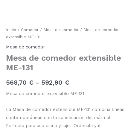
comedor
de
extensible
ME-
precios:
131
cantidad
desde
Inicio
/
Comedor
/
Mesa de comedor
/ Mesa de comedor
extensible ME-131
568,70 €
Mesa de comedor
hasta
Mesa de comedor extensible
592,90 €
ME-131
568,70
€
-
592,90
€
Mesa de comedor extensible ME-131
La Mesa de comedor extensible ME-131 combina líneas
contemporáneas con la sofisticación del mármol.
Perfecta para uso diario y lujo. ¡Ordénala ya!