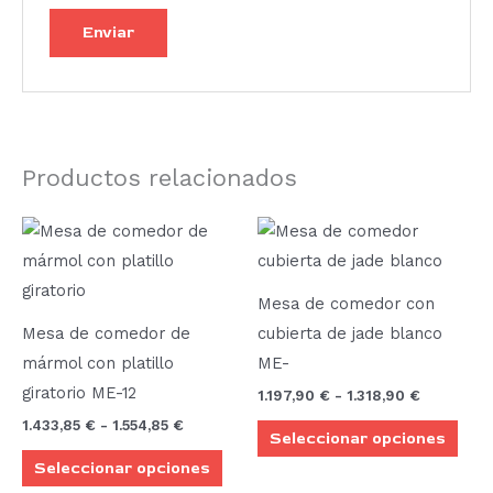
Productos relacionados
Rango
Rango
Este
Este
de
de
producto
prod
precios:
precios:
desde
desde
tiene
tien
1.433,85 €
1.197,90 €
Mesa de comedor con
múltiples
múlt
hasta
hasta
Mesa de comedor de
cubierta de jade blanco
1.554,85 €
1.318,90 €
variantes.
vari
mármol con platillo
ME-
Las
Las
giratorio ME-12
1.197,90
€
-
1.318,90
€
opciones
opci
1.433,85
€
-
1.554,85
€
Seleccionar opciones
se
se
Seleccionar opciones
pueden
pue