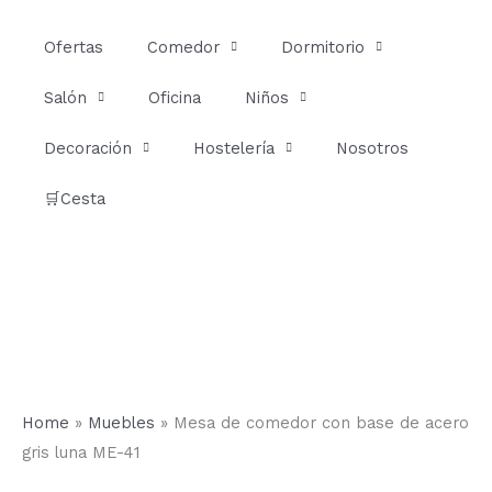
Ir
al
Ofertas
Comedor
Dormitorio
contenido
Salón
Oficina
Niños
Decoración
Hostelería
Nosotros
🛒Cesta
Home
»
Muebles
»
Mesa de comedor con base de acero
gris luna ME-41
Mesa
Rango