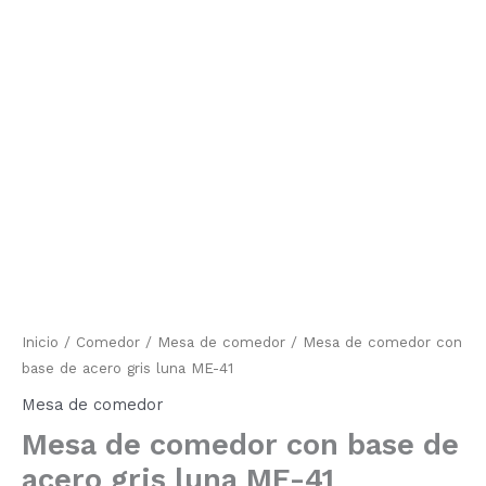
de
comedor
de
con
base
precios:
de
acero
desde
gris
luna
1.427,80 €
ME-
41
hasta
cantidad
2.032,80 €
Inicio
/
Comedor
/
Mesa de comedor
/ Mesa de comedor con
base de acero gris luna ME-41
Mesa de comedor
Mesa de comedor con base de
acero gris luna ME-41