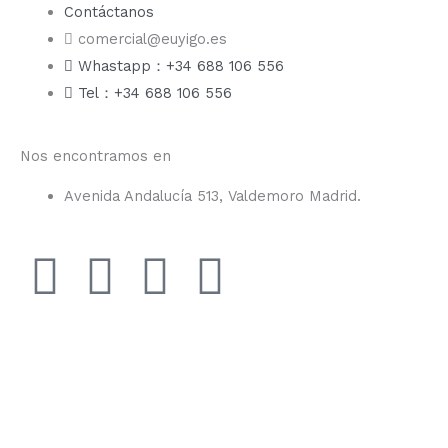
Contáctanos
comercial@euyigo.es
Whastapp：+34 688 106 556
Tel：+34 688 106 556
Nos encontramos en
Avenida Andalucía 513, Valdemoro Madrid.
F
I
Y
T
a
n
o
i
c
s
u
k
e
t
t
t