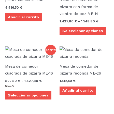
1.548,80
vari
pizarra con forma de
4.416,50
€
Las
vientre de pez ME-14
Añadir al carrito
opci
1.427,80
€
-
1.548,80
€
se
Seleccionar opciones
pue
elegi
en
Rango
Este
¡Oferta!
la
de
producto
precios:
pági
desde
tiene
de
822,80 €
Mesa de comedor
Mesa de comedor de
múltiples
hasta
prod
cuadrada de pizarra ME-16
pizarra redonda ME-26
1.427,80 €
variantes.
822,80
€
-
1.427,80
€
1.512,50
€
Las
Añadir al carrito
opciones
Valorado
con
Seleccionar opciones
se
4.00
de 5
pueden
elegir