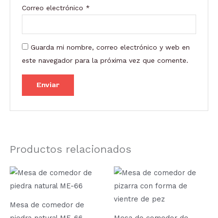
Correo electrónico
*
Guarda mi nombre, correo electrónico y web en
este navegador para la próxima vez que comente.
Productos relacionados
Rango
Este
de
prod
precios:
desde
tien
1.427,80
Mesa de comedor de
múlt
hasta
piedra natural ME-66
Mesa de comedor de