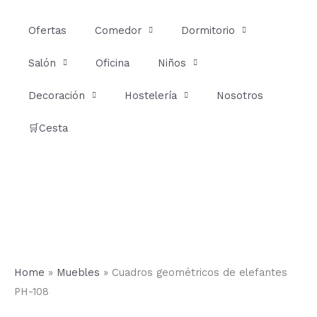
Ir
al
Ofertas
Comedor
Dormitorio
contenido
Salón
Oficina
Niños
Decoración
Hostelería
Nosotros
🛒Cesta
Home
»
Muebles
»
Cuadros geométricos de elefantes
PH-108
Cuadros