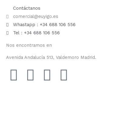
Contáctanos
comercial@euyigo.es
Whastapp：+34 688 106 556
Tel：+34 688 106 556
Nos encontramos en
Avenida Andalucía 513, Valdemoro Madrid.
F
I
Y
T
a
n
o
i
c
s
u
k
e
t
t
t
b
a
u
o