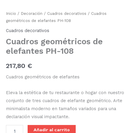
geométricos
de
Inicio
/
Decoración
/
Cuadros decorativos
/ Cuadros
elefantes
PH-
geométricos de elefantes PH-108
108
Cuadros decorativos
cantidad
Cuadros geométricos de
elefantes PH-108
217,80
€
Cuadros geométricos de elefantes
Eleva la estética de tu restaurante o hogar con nuestro
conjunto de tres cuadros de elefante geométrico. Arte
minimalista moderno en tamaños variados para una
declaración visual impactante.
Añadir al carrito