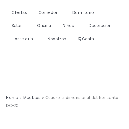
Ir
al
Ofertas
Comedor
Dormitorio
contenido
Salón
Oficina
Niños
Decoración
Hostelería
Nosotros
🛒Cesta
Home
»
Muebles
»
Cuadro tridimensional del horizonte
DC-20
Cuadro
tridimensional
del