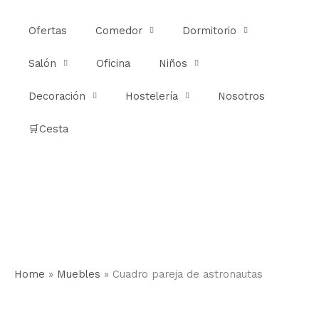
Ir
al
Ofertas
Comedor
Dormitorio
contenido
Salón
Oficina
Niños
Decoración
Hostelería
Nosotros
🛒Cesta
Home
»
Muebles
»
Cuadro pareja de astronautas
Cuadro
pareja