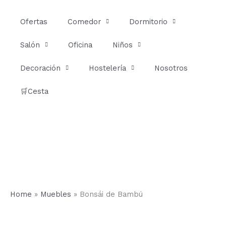
Ir
al
Ofertas
Comedor
Dormitorio
contenido
Salón
Oficina
Niños
Decoración
Hostelería
Nosotros
🛒Cesta
Home
»
Muebles
»
Bonsái de Bambú
Bonsái
de