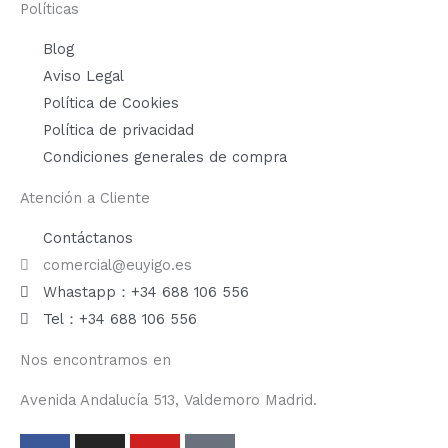
Políticas
Blog
Aviso Legal
Política de Cookies
Política de privacidad
Condiciones generales de compra
Atención a Cliente
Contáctanos
comercial@euyigo.es
Whastapp：+34 688 106 556
Tel：+34 688 106 556
Nos encontramos en
Avenida Andalucía 513, Valdemoro Madrid.
F
I
Y
T