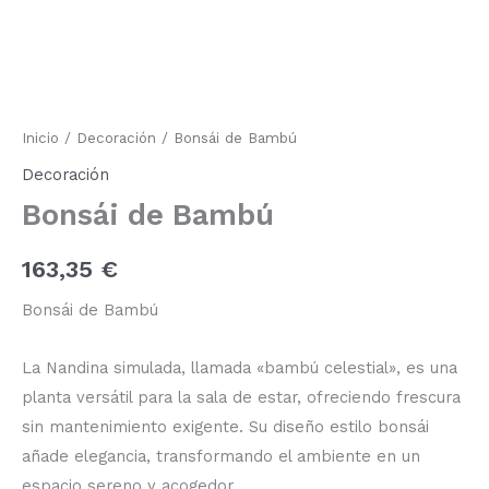
Bambú
cantidad
Inicio
/
Decoración
/ Bonsái de Bambú
Decoración
Bonsái de Bambú
163,35
€
Bonsái de Bambú
La Nandina simulada, llamada «bambú celestial», es una
planta versátil para la sala de estar, ofreciendo frescura
sin mantenimiento exigente. Su diseño estilo bonsái
añade elegancia, transformando el ambiente en un
espacio sereno y acogedor.