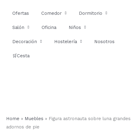
Ir
al
Ofertas
Comedor
Dormitorio
contenido
Salón
Oficina
Niños
Decoración
Hostelería
Nosotros
🛒Cesta
Home
»
Muebles
»
Figura astronauta sobre luna grandes
adornos de pie
Figura