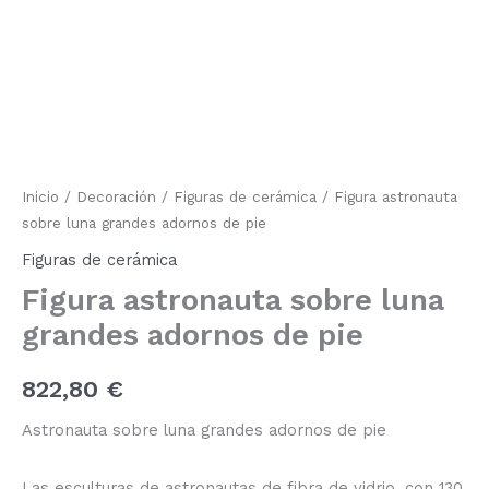
astronauta
sobre
luna
grandes
adornos
de
pie
cantidad
Inicio
/
Decoración
/
Figuras de cerámica
/ Figura astronauta
sobre luna grandes adornos de pie
Figuras de cerámica
Figura astronauta sobre luna
grandes adornos de pie
822,80
€
Astronauta sobre luna grandes adornos de pie
Las esculturas de astronautas de fibra de vidrio, con 130