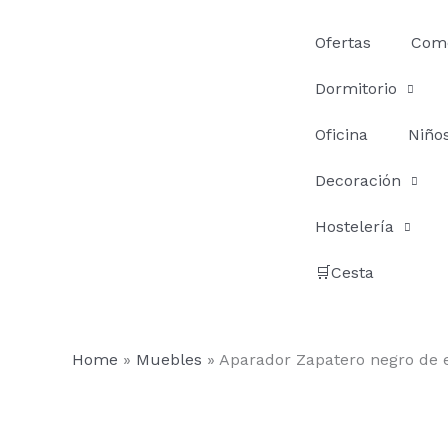
Ir
al
Ofertas
Com
contenido
Dormitorio
Oficina
Niño
Decoración
Hostelería
🛒Cesta
Home
»
Muebles
»
Aparador Zapatero negro de 