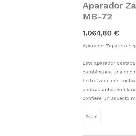
Aparador Za
entrada
MB-
MB-72
72
cantidad
1.064,80
€
Aparador Zapatero neg
Este aparador destaca
combinando una encim
texturizado con motivo
contrastantes en blanc
confiere un aspecto m
150cm